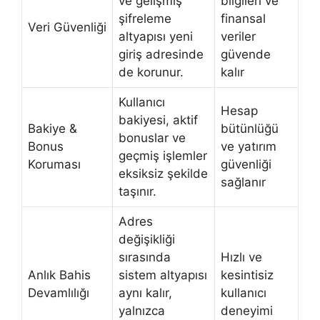
ve gelişmiş
bilgileri ve
şifreleme
finansal
Veri Güvenliği
altyapısı yeni
veriler
giriş adresinde
güvende
de korunur.
kalır
Kullanıcı
Hesap
bakiyesi, aktif
Bakiye &
bütünlüğü
bonuslar ve
Bonus
ve yatırım
geçmiş işlemler
Koruması
güvenliği
eksiksiz şekilde
sağlanır
taşınır.
Adres
değişikliği
sırasında
Hızlı ve
Anlık Bahis
sistem altyapısı
kesintisiz
Devamlılığı
aynı kalır,
kullanıcı
yalnızca
deneyimi