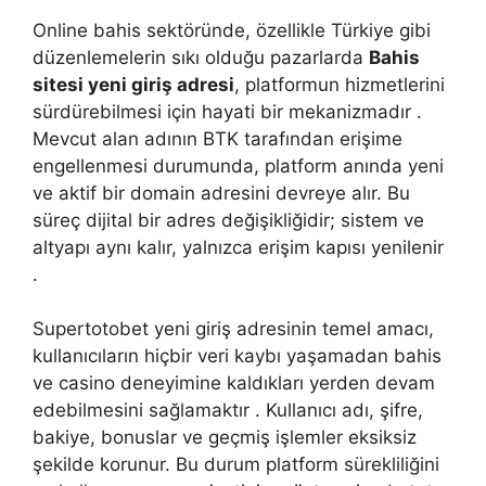
Online bahis sektöründe, özellikle Türkiye gibi
düzenlemelerin sıkı olduğu pazarlarda
Bahis
sitesi yeni giriş adresi
, platformun hizmetlerini
sürdürebilmesi için hayati bir mekanizmadır .
Mevcut alan adının BTK tarafından erişime
engellenmesi durumunda, platform anında yeni
ve aktif bir domain adresini devreye alır. Bu
süreç dijital bir adres değişikliğidir; sistem ve
altyapı aynı kalır, yalnızca erişim kapısı yenilenir
.
Supertotobet yeni giriş adresinin temel amacı,
kullanıcıların hiçbir veri kaybı yaşamadan bahis
ve casino deneyimine kaldıkları yerden devam
edebilmesini sağlamaktır . Kullanıcı adı, şifre,
bakiye, bonuslar ve geçmiş işlemler eksiksiz
şekilde korunur. Bu durum platform sürekliliğini