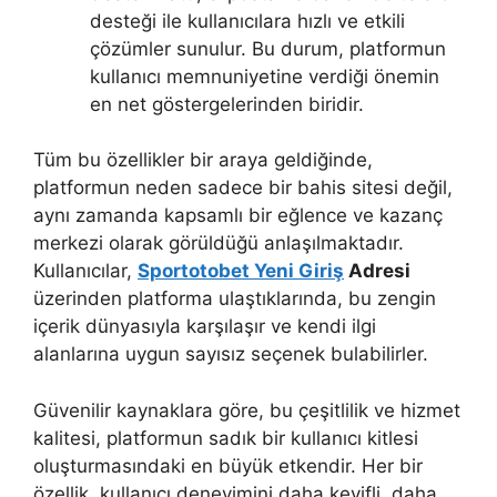
desteği ile kullanıcılara hızlı ve etkili
çözümler sunulur. Bu durum, platformun
kullanıcı memnuniyetine verdiği önemin
en net göstergelerinden biridir.
Tüm bu özellikler bir araya geldiğinde,
platformun neden sadece bir bahis sitesi değil,
aynı zamanda kapsamlı bir eğlence ve kazanç
merkezi olarak görüldüğü anlaşılmaktadır.
Kullanıcılar,
Sportotobet Yeni Giriş
Adresi
üzerinden platforma ulaştıklarında, bu zengin
içerik dünyasıyla karşılaşır ve kendi ilgi
alanlarına uygun sayısız seçenek bulabilirler.
Güvenilir kaynaklara göre, bu çeşitlilik ve hizmet
kalitesi, platformun sadık bir kullanıcı kitlesi
oluşturmasındaki en büyük etkendir. Her bir
özellik, kullanıcı deneyimini daha keyifli, daha