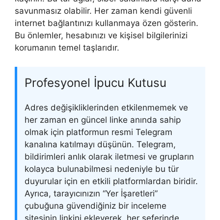
savunmasız olabilir. Her zaman kendi güvenli
internet bağlantınızı kullanmaya özen gösterin.
Bu önlemler, hesabınızı ve kişisel bilgilerinizi
korumanın temel taşlarıdır.
Profesyonel İpucu Kutusu
Adres değişikliklerinden etkilenmemek ve
her zaman en güncel linke anında sahip
olmak için platformun resmi Telegram
kanalına katılmayı düşünün. Telegram,
bildirimleri anlık olarak iletmesi ve grupların
kolayca bulunabilmesi nedeniyle bu tür
duyurular için en etkili platformlardan biridir.
Ayrıca, tarayıcınızın “Yer İşaretleri”
çubuğuna güvendiğiniz bir inceleme
sitesinin linkini ekleyerek, her seferinde