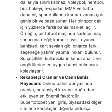
dallarıyla sınırlı kalmaz. Voleybol, hentbol,
buz hokeyi, e-sporlar, MMA ve hatta
daha niş spor dallarına kadar uzanan çok
geniş bir yelpaze sunar. Her bir spor dalı
için yüzlerce farklı bahis marketi açılır.
Örneğin, bir futbol maçında sadece maç
sonucuna değil; korner sayısı, oyuncu
bahisleri, kart sayıları gibi onlarca farklı
seçeneğe yatırım yapma imkanı bulunur.
Bu çeşitlilik, kullanıcıların kendi analiz ve
öngörülerine en uygun bahsi bulmasını
kolaylaştırır.
Rekabetçi Oranlar ve Canlı Bahis
Heyecanı:
Online bahis dünyasında
oranlar, potansiyel kazancı doğrudan
etkileyen en önemli faktördür.
Supertotobet yeni giriş, piyasadaki diğer
sitelerle karşılaştırıldığında oldukça