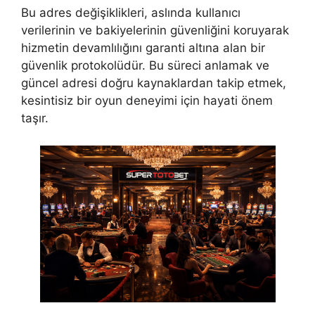
Bu adres değişiklikleri, aslında kullanıcı
verilerinin ve bakiyelerinin güvenliğini koruyarak
hizmetin devamlılığını garanti altına alan bir
güvenlik protokolüdür. Bu süreci anlamak ve
güncel adresi doğru kaynaklardan takip etmek,
kesintisiz bir oyun deneyimi için hayati önem
taşır.