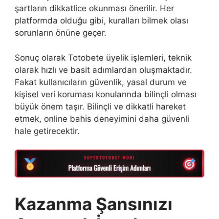
şartların dikkatlice okunması önerilir. Her
platformda olduğu gibi, kuralları bilmek olası
sorunların önüne geçer.
Sonuç olarak Totobete üyelik işlemleri, teknik
olarak hızlı ve basit adımlardan oluşmaktadır.
Fakat kullanıcıların güvenlik, yasal durum ve
kişisel veri koruması konularında bilinçli olması
büyük önem taşır. Bilinçli ve dikkatli hareket
etmek, online bahis deneyimini daha güvenli
hale getirecektir.
Kazanma Şansınızı