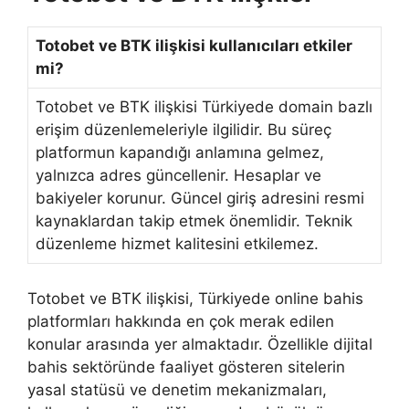
Totobet ve BTK ilişkisi kullanıcıları etkiler
mi?
Totobet ve BTK ilişkisi Türkiyede domain bazlı
erişim düzenlemeleriyle ilgilidir. Bu süreç
platformun kapandığı anlamına gelmez,
yalnızca adres güncellenir. Hesaplar ve
bakiyeler korunur. Güncel giriş adresini resmi
kaynaklardan takip etmek önemlidir. Teknik
düzenleme hizmet kalitesini etkilemez.
Totobet ve BTK ilişkisi, Türkiyede online bahis
platformları hakkında en çok merak edilen
konular arasında yer almaktadır. Özellikle dijital
bahis sektöründe faaliyet gösteren sitelerin
yasal statüsü ve denetim mekanizmaları,