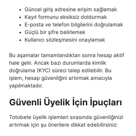
Güncel giriş adresine erişim sağlamak
Kayıt formunu eksiksiz doldurmak
E-posta ve telefon bilgilerini doğrulamak
Güçlü bir şifre belirlemek
Kullanıcı sözleşmesini onaylamak
Bu aşamalar tamamlandıktan sonra hesap aktif
hale gelir. Ancak bazı durumlarda kimlik
doğrulama (KYC) süreci talep edilebilir. Bu
işlem, hesap güvenliğini artırmak amacıyla
yapılmaktadır.
Güvenli Üyelik İçin İpuçları
Totobete üyelik işlemleri sırasında güvenliğinizi
artırmak için şu önerilere dikkat edebilirsiniz: