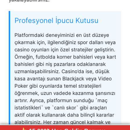
Profesyonel İpucu Kutusu
Platformdaki deneyiminizi en üst düzeye
çıkarmak için, ilgilendiğiniz spor dalları veya
casino oyunları için özel stratejiler geliştirin.
Örneğin, futbolda korner bahisleri veya kart
bahisleri gibi niş pazarlara odaklanarak
uzmanlaşabilirsiniz. Casino’da ise, düşük
kasa avantajı sunan Blackjack veya Video
Poker gibi oyunlarda temel stratejileri
öğrenmek, uzun vadede kazanma şansınızı
artırır. Ayrıca, platformun sunduğu `maç
istatistikleri` ve `canlı skor` gibi araçları
aktif olarak kullanarak daha bilinçli kararlar
alabilirsiniz. Her zaman güncel kalmak ve
stratejilerinizi piyasa koşullarına göre