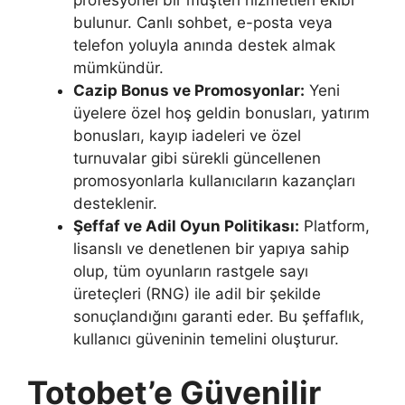
bulunur. Canlı sohbet, e-posta veya
telefon yoluyla anında destek almak
mümkündür.
Cazip Bonus ve Promosyonlar:
Yeni
üyelere özel hoş geldin bonusları, yatırım
bonusları, kayıp iadeleri ve özel
turnuvalar gibi sürekli güncellenen
promosyonlarla kullanıcıların kazançları
desteklenir.
Şeffaf ve Adil Oyun Politikası:
Platform,
lisanslı ve denetlenen bir yapıya sahip
olup, tüm oyunların rastgele sayı
üreteçleri (RNG) ile adil bir şekilde
sonuçlandığını garanti eder. Bu şeffaflık,
kullanıcı güveninin temelini oluşturur.
Totobet’e Güvenilir