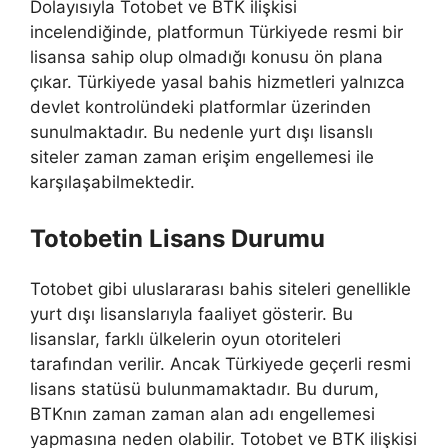
Dolayısıyla Totobet ve BTK ilişkisi
incelendiğinde, platformun Türkiyede resmi bir
lisansa sahip olup olmadığı konusu ön plana
çıkar. Türkiyede yasal bahis hizmetleri yalnızca
devlet kontrolündeki platformlar üzerinden
sunulmaktadır. Bu nedenle yurt dışı lisanslı
siteler zaman zaman erişim engellemesi ile
karşılaşabilmektedir.
Totobetin Lisans Durumu
Totobet gibi uluslararası bahis siteleri genellikle
yurt dışı lisanslarıyla faaliyet gösterir. Bu
lisanslar, farklı ülkelerin oyun otoriteleri
tarafından verilir. Ancak Türkiyede geçerli resmi
lisans statüsü bulunmamaktadır. Bu durum,
BTKnın zaman zaman alan adı engellemesi
yapmasına neden olabilir. Totobet ve BTK ilişkisi