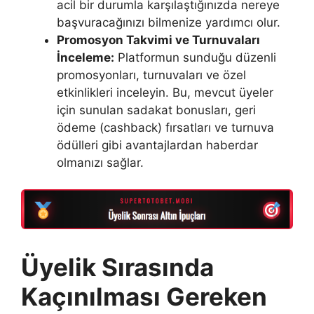
acil bir durumla karşılaştığınızda nereye
başvuracağınızı bilmenize yardımcı olur.
Promosyon Takvimi ve Turnuvaları
İnceleme:
Platformun sunduğu düzenli
promosyonları, turnuvaları ve özel
etkinlikleri inceleyin. Bu, mevcut üyeler
için sunulan sadakat bonusları, geri
ödeme (cashback) fırsatları ve turnuva
ödülleri gibi avantajlardan haberdar
olmanızı sağlar.
Üyelik Sırasında
Kaçınılması Gereken