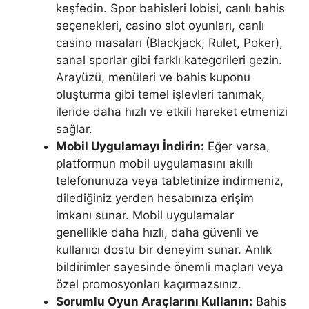
keşfedin. Spor bahisleri lobisi, canlı bahis
seçenekleri, casino slot oyunları, canlı
casino masaları (Blackjack, Rulet, Poker),
sanal sporlar gibi farklı kategorileri gezin.
Arayüzü, menüleri ve bahis kuponu
oluşturma gibi temel işlevleri tanımak,
ileride daha hızlı ve etkili hareket etmenizi
sağlar.
Mobil Uygulamayı İndirin:
Eğer varsa,
platformun mobil uygulamasını akıllı
telefonunuza veya tabletinize indirmeniz,
dilediğiniz yerden hesabınıza erişim
imkanı sunar. Mobil uygulamalar
genellikle daha hızlı, daha güvenli ve
kullanıcı dostu bir deneyim sunar. Anlık
bildirimler sayesinde önemli maçları veya
özel promosyonları kaçırmazsınız.
Sorumlu Oyun Araçlarını Kullanın:
Bahis