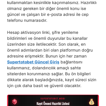
kullanmaktan kesinlikle kaçınmalısınız. Hazırlıklı
olmanız gereken bir diğer önemli konu ise
güncel ve çalışan bir e-posta adresi ile cep
telefonu numarasıdır.
Hesap aktivasyon linki, şifre yenileme
bildirimleri ve önemli duyurular bu kanallar
üzerinden size iletilecektir. Son olarak, en
önemli adımlardan biri olan platformun doğru
adresine erişmektir. Bunun için her zaman
Supertotobet Güncel Giriş
bağlantısını
kullanmanız, dolandırıcılık amaçlı sahte
sitelerden korunmanızı sağlar. Bu ön bilgileri
dikkate alarak başladığınızda, kayıt süreci sizin
için çok daha basit ve güvenli olacaktır.