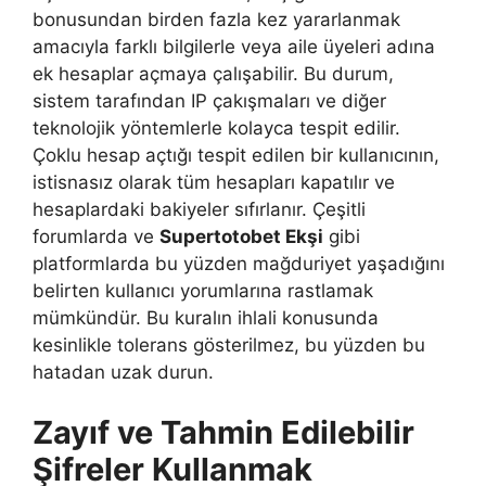
bonusundan birden fazla kez yararlanmak
amacıyla farklı bilgilerle veya aile üyeleri adına
ek hesaplar açmaya çalışabilir. Bu durum,
sistem tarafından IP çakışmaları ve diğer
teknolojik yöntemlerle kolayca tespit edilir.
Çoklu hesap açtığı tespit edilen bir kullanıcının,
istisnasız olarak tüm hesapları kapatılır ve
hesaplardaki bakiyeler sıfırlanır. Çeşitli
forumlarda ve
Supertotobet Ekşi
gibi
platformlarda bu yüzden mağduriyet yaşadığını
belirten kullanıcı yorumlarına rastlamak
mümkündür. Bu kuralın ihlali konusunda
kesinlikle tolerans gösterilmez, bu yüzden bu
hatadan uzak durun.
Zayıf ve Tahmin Edilebilir
Şifreler Kullanmak