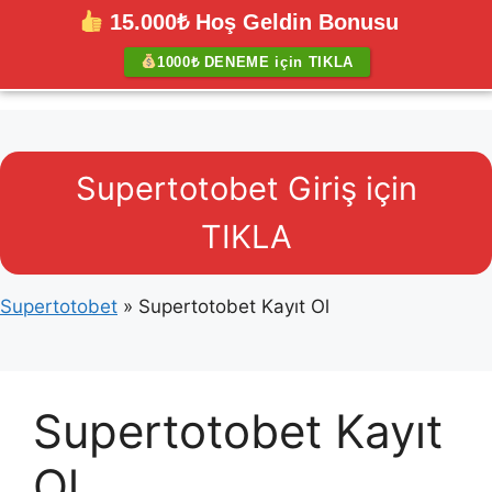
İçeriğe
15.000₺ Hoş Geldin Bonusu
atla
Menü
1000₺ DENEME için TIKLA
Supertotobet Giriş için
TIKLA
Supertotobet
»
Supertotobet Kayıt Ol
Supertotobet Kayıt
Ol