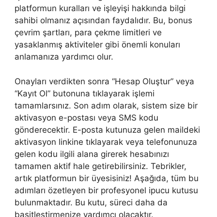
platformun kuralları ve işleyişi hakkında bilgi
sahibi olmanız açısından faydalıdır. Bu, bonus
çevrim şartları, para çekme limitleri ve
yasaklanmış aktiviteler gibi önemli konuları
anlamanıza yardımcı olur.
Onayları verdikten sonra “Hesap Oluştur” veya
“Kayıt Ol” butonuna tıklayarak işlemi
tamamlarsınız. Son adım olarak, sistem size bir
aktivasyon e-postası veya SMS kodu
gönderecektir. E-posta kutunuza gelen maildeki
aktivasyon linkine tıklayarak veya telefonunuza
gelen kodu ilgili alana girerek hesabınızı
tamamen aktif hale getirebilirsiniz. Tebrikler,
artık platformun bir üyesisiniz! Aşağıda, tüm bu
adımları özetleyen bir profesyonel ipucu kutusu
bulunmaktadır. Bu kutu, süreci daha da
basitleştirmenize yardımcı olacaktır.