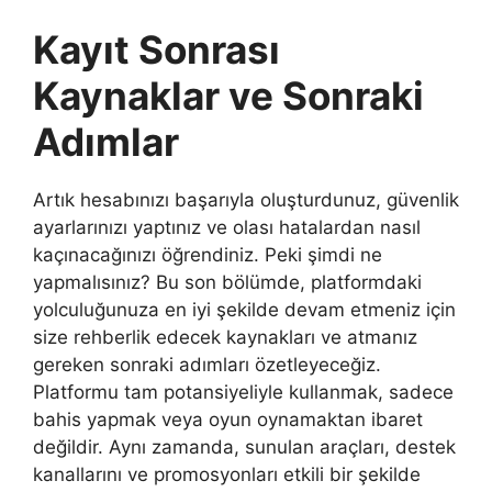
Kayıt Sonrası
Kaynaklar ve Sonraki
Adımlar
Artık hesabınızı başarıyla oluşturdunuz, güvenlik
ayarlarınızı yaptınız ve olası hatalardan nasıl
kaçınacağınızı öğrendiniz. Peki şimdi ne
yapmalısınız? Bu son bölümde, platformdaki
yolculuğunuza en iyi şekilde devam etmeniz için
size rehberlik edecek kaynakları ve atmanız
gereken sonraki adımları özetleyeceğiz.
Platformu tam potansiyeliyle kullanmak, sadece
bahis yapmak veya oyun oynamaktan ibaret
değildir. Aynı zamanda, sunulan araçları, destek
kanallarını ve promosyonları etkili bir şekilde