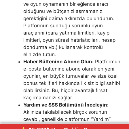
ve oyun oynamanın bir eğlence aracı
olduğunu ve bütçenizi aşmamanız
gerektiğini daima aklınızda bulundurun.
Platformun sunduğu sorumlu oyun
araçlarını (para yatırma limitleri, kayıp
limitleri, oyun süresi hatırlatıcıları, hesap
dondurma vb.) kullanarak kontrolü
elinizde tutun.
Haber Bültenine Abone Olun:
Platformun
e-posta bültenine abone olarak en yeni
oyunlar, en büyük turnuvalar ve size özel
bonus teklifleri hakkında ilk siz bilgi sahibi
olabilirsiniz. Bu, hiçbir avantajlı fırsatı
kaçırmamanızı sağlar.
Yardım ve SSS Bölümünü İnceleyin:
Aklınıza takılabilecek birçok sorunun
cevabı, genellikle platformun “Yardım”
veya “Sıkça Sorulan Sorular (SSS)”