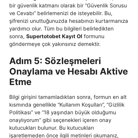
bir güvenlik katmanı olarak bir “Güvenlik Sorusu
ve Cevabı” belirlemenizi de isteyebilir. Bu,
şifrenizi unuttuğunuzda hesabınızı kurtarmanıza
yardımcı olur. Tüm bu bilgileri belirledikten
sonra,
Supertotobet Kayıt Ol
formunu
göndermeye çok yakınsınız demektir.
Adım 5: Sözleşmeleri
Onaylama ve Hesabı Aktive
Etme
Bilgi girişini tamamladıktan sonra, formun en alt
kısmında genellikle “Kullanım Koşulları”, “Gizlilik
Politikası” ve “18 yaşından büyük olduğumu
onaylıyorum” gibi seçenekleri içeren onay
kutucukları bulunur. Bu kutucukları
işaretlemeden önce ilgili metinleri okumanız,