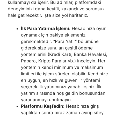
kullanmayı da içerir. Bu adımlar, platformdaki
deneyiminizi daha keyifli, kazançlı ve sorunsuz
hale getirecektir. İşte size yol haritanız.
İlk Para Yatırma İşlemi:
Hesabınıza oyun
oynamak için bakiye eklemeniz
gerekmektedir. “Para Yatır” bölümüne
giderek size sunulan çeşitli ödeme
yöntemlerini (Kredi Kartı, Banka Havalesi,
Papara, Kripto Paralar vb.) inceleyin. Her
yöntemin kendi minimum ve maksimum
limitleri ile işlem süreleri olabilir. Kendinize
en uygun, en hızlı ve güvenilir yöntemi
seçerek ilk yatırımınızı yapabilirsiniz. İlk
yatırım sırasında hoş geldin bonusundan
yararlanmayı unutmayın.
Platformu Keşfedin:
Hesabınıza giriş
yaptıktan sonra biraz zaman ayırıp siteyi