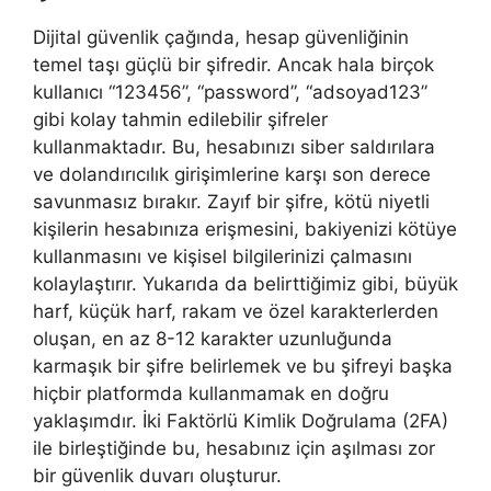
Dijital güvenlik çağında, hesap güvenliğinin
temel taşı güçlü bir şifredir. Ancak hala birçok
kullanıcı “123456”, “password”, “adsoyad123”
gibi kolay tahmin edilebilir şifreler
kullanmaktadır. Bu, hesabınızı siber saldırılara
ve dolandırıcılık girişimlerine karşı son derece
savunmasız bırakır. Zayıf bir şifre, kötü niyetli
kişilerin hesabınıza erişmesini, bakiyenizi kötüye
kullanmasını ve kişisel bilgilerinizi çalmasını
kolaylaştırır. Yukarıda da belirttiğimiz gibi, büyük
harf, küçük harf, rakam ve özel karakterlerden
oluşan, en az 8-12 karakter uzunluğunda
karmaşık bir şifre belirlemek ve bu şifreyi başka
hiçbir platformda kullanmamak en doğru
yaklaşımdır. İki Faktörlü Kimlik Doğrulama (2FA)
ile birleştiğinde bu, hesabınız için aşılması zor
bir güvenlik duvarı oluşturur.