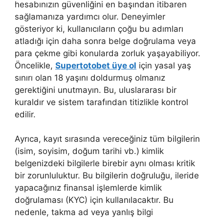
hesabınızın güvenliğini en başından itibaren
sağlamanıza yardımcı olur. Deneyimler
gösteriyor ki, kullanıcıların çoğu bu adımları
atladığı için daha sonra belge doğrulama veya
para çekme gibi konularda zorluk yaşayabiliyor.
Öncelikle,
Supertotobet üye ol
için yasal yaş
sınırı olan 18 yaşını doldurmuş olmanız
gerektiğini unutmayın. Bu, uluslararası bir
kuraldır ve sistem tarafından titizlikle kontrol
edilir.
Ayrıca, kayıt sırasında vereceğiniz tüm bilgilerin
(isim, soyisim, doğum tarihi vb.) kimlik
belgenizdeki bilgilerle birebir aynı olması kritik
bir zorunluluktur. Bu bilgilerin doğruluğu, ileride
yapacağınız finansal işlemlerde kimlik
doğrulaması (KYC) için kullanılacaktır. Bu
nedenle, takma ad veya yanlış bilgi