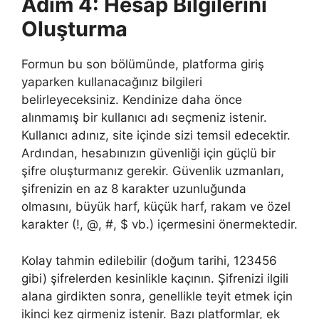
Adım 4: Hesap Bilgilerini
Oluşturma
Formun bu son bölümünde, platforma giriş
yaparken kullanacağınız bilgileri
belirleyeceksiniz. Kendinize daha önce
alınmamış bir kullanıcı adı seçmeniz istenir.
Kullanıcı adınız, site içinde sizi temsil edecektir.
Ardından, hesabınızın güvenliği için güçlü bir
şifre oluşturmanız gerekir. Güvenlik uzmanları,
şifrenizin en az 8 karakter uzunluğunda
olmasını, büyük harf, küçük harf, rakam ve özel
karakter (!, @, #, $ vb.) içermesini önermektedir.
Kolay tahmin edilebilir (doğum tarihi, 123456
gibi) şifrelerden kesinlikle kaçının. Şifrenizi ilgili
alana girdikten sonra, genellikle teyit etmek için
ikinci kez girmeniz istenir. Bazı platformlar, ek