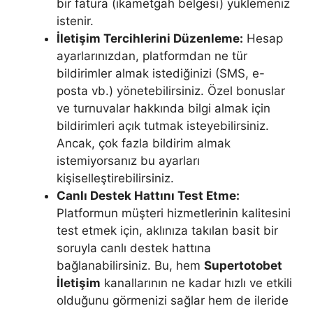
bir fatura (ikametgah belgesi) yüklemeniz
istenir.
İletişim Tercihlerini Düzenleme:
Hesap
ayarlarınızdan, platformdan ne tür
bildirimler almak istediğinizi (SMS, e-
posta vb.) yönetebilirsiniz. Özel bonuslar
ve turnuvalar hakkında bilgi almak için
bildirimleri açık tutmak isteyebilirsiniz.
Ancak, çok fazla bildirim almak
istemiyorsanız bu ayarları
kişiselleştirebilirsiniz.
Canlı Destek Hattını Test Etme:
Platformun müşteri hizmetlerinin kalitesini
test etmek için, aklınıza takılan basit bir
soruyla canlı destek hattına
bağlanabilirsiniz. Bu, hem
Supertotobet
İletişim
kanallarının ne kadar hızlı ve etkili
olduğunu görmenizi sağlar hem de ileride