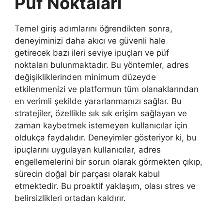
Püf Noktaları
Temel giriş adımlarını öğrendikten sonra,
deneyiminizi daha akıcı ve güvenli hale
getirecek bazı ileri seviye ipuçları ve püf
noktaları bulunmaktadır. Bu yöntemler, adres
değişikliklerinden minimum düzeyde
etkilenmenizi ve platformun tüm olanaklarından
en verimli şekilde yararlanmanızı sağlar. Bu
stratejiler, özellikle sık sık erişim sağlayan ve
zaman kaybetmek istemeyen kullanıcılar için
oldukça faydalıdır. Deneyimler gösteriyor ki, bu
ipuçlarını uygulayan kullanıcılar, adres
engellemelerini bir sorun olarak görmekten çıkıp,
sürecin doğal bir parçası olarak kabul
etmektedir. Bu proaktif yaklaşım, olası stres ve
belirsizlikleri ortadan kaldırır.