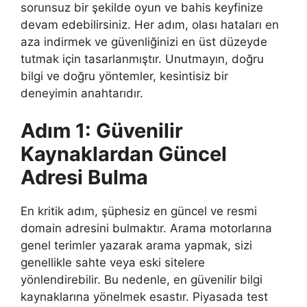
sorunsuz bir şekilde oyun ve bahis keyfinize
devam edebilirsiniz. Her adım, olası hataları en
aza indirmek ve güvenliğinizi en üst düzeyde
tutmak için tasarlanmıştır. Unutmayın, doğru
bilgi ve doğru yöntemler, kesintisiz bir
deneyimin anahtarıdır.
Adım 1: Güvenilir
Kaynaklardan Güncel
Adresi Bulma
En kritik adım, şüphesiz en güncel ve resmi
domain adresini bulmaktır. Arama motorlarına
genel terimler yazarak arama yapmak, sizi
genellikle sahte veya eski sitelere
yönlendirebilir. Bu nedenle, en güvenilir bilgi
kaynaklarına yönelmek esastır. Piyasada test