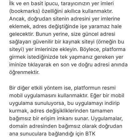
İlk ve en basit ipucu, tarayıcınızın yer imleri
(bookmarks) özelliğini akıllıca kullanmaktır.
Ancak, doğrudan sitenin adresini yer imlerine
eklemek, adres değiştiğinde işe yaramaz hale
gelecektir. Bunun yerine, size güncel adresi
sağlayan güvenilir bir kaynak siteyi (örneğin bu
siteyi) yer imlerinize ekleyin. Böylece, platforma
girmek istediğinizde tek yapmanız gereken yer
iminize tıklayarak en son ve doğru adresi anında
öğrenmektir.
Bir diğer etkili yöntem ise, platformun resmi
mobil uygulamasını kullanmaktır. Eğer bir mobil
uygulama sunuluyorsa, bu uygulamayı indirip
kurmak, adres değişikliklerinden tamamen
bağımsız bir erişim imkanı sunar. Uygulamalar,
domain adresinden bağımsız olarak doğrudan
ana sunuculara bağlandığı için BTK