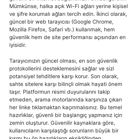
Mümkünse, halka açık Wi-Fi ağları yerine kişisel
ve şifre korumalı ağları tercih edin. İkinci olarak,
güncel bir web tarayıcısı (Google Chrome,
Mozilla Firefox, Safari vb.) kullanmak, hem
güvenlik hem de site performansı açısından en
iyisidir.
Tarayıcınızın güncel olması, en son güvenlik
protokollerini desteklemesini sağlar ve sizi
potansiyel tehditlere karşı korur. Son olarak,
sahte sitelere karşı bilinçli olmak hayati önem
taşır. Platformun resmi duyurularını takip
etmeden, arama motorlarında karşınıza çıkan
her linke tıklamaktan kaçınmalısınız. Bu temel
hazırlıklar, güvenli bir başlangıç yapmanız için
zemin oluşturur. Güvenilir kaynaklara göre,
kullanıcıların karşılaştığı sorunların büyük bir
kısmı bu ön hazırlıkların eksikliğinden