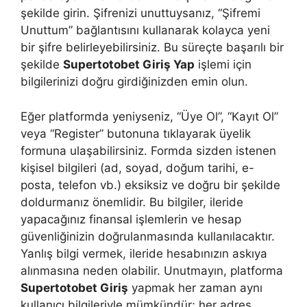
şekilde girin. Şifrenizi unuttuysanız, “Şifremi
Unuttum” bağlantısını kullanarak kolayca yeni
bir şifre belirleyebilirsiniz. Bu süreçte başarılı bir
şekilde
Supertotobet Giriş Yap
işlemi için
bilgilerinizi doğru girdiğinizden emin olun.
Eğer platformda yeniyseniz, “Üye Ol”, “Kayıt Ol”
veya “Register” butonuna tıklayarak üyelik
formuna ulaşabilirsiniz. Formda sizden istenen
kişisel bilgileri (ad, soyad, doğum tarihi, e-
posta, telefon vb.) eksiksiz ve doğru bir şekilde
doldurmanız önemlidir. Bu bilgiler, ileride
yapacağınız finansal işlemlerin ve hesap
güvenliğinizin doğrulanmasında kullanılacaktır.
Yanlış bilgi vermek, ileride hesabınızın askıya
alınmasına neden olabilir. Unutmayın, platforma
Supertotobet Giriş
yapmak her zaman aynı
kullanıcı bilgileriyle mümkündür; her adres