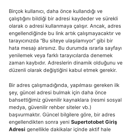
Birçok kullanıcı, daha önce kullandığı ve
çalıştığını bildiği bir adresi kaydeder ve sürekli
olarak o adresi kullanmaya çalışır. Ancak, adres
engellendiğinde bu link artık çalışmayacaktır ve
tarayıcınızda “Bu siteye ulaşılamıyor” gibi bir
hata mesajı alırsınız. Bu durumda ısrarla sayfayı
yenilemek veya farklı tarayıcılarda denemek
zaman kaybıdır. Adreslerin dinamik olduğunu ve
düzenli olarak değiştiğini kabul etmek gerekir.
Bir adres çalışmadığında, yapılması gereken ilk
şey, güncel adresi bulmak için daha önce
bahsettiğimiz güvenilir kaynaklara (resmi sosyal
medya, güvenilir rehber siteler vb.)
başvurmaktır. Güncel bilgilere göre, bir adres
engellendikten sonra yeni
Supertotobet Giriş
Adresi
genellikle dakikalar içinde aktif hale