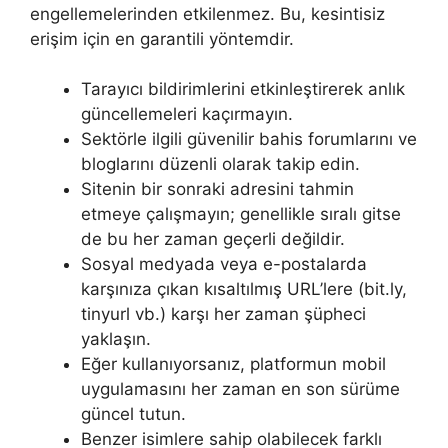
engellemelerinden etkilenmez. Bu, kesintisiz
erişim için en garantili yöntemdir.
Tarayıcı bildirimlerini etkinleştirerek anlık
güncellemeleri kaçırmayın.
Sektörle ilgili güvenilir bahis forumlarını ve
bloglarını düzenli olarak takip edin.
Sitenin bir sonraki adresini tahmin
etmeye çalışmayın; genellikle sıralı gitse
de bu her zaman geçerli değildir.
Sosyal medyada veya e-postalarda
karşınıza çıkan kısaltılmış URL’lere (bit.ly,
tinyurl vb.) karşı her zaman şüpheci
yaklaşın.
Eğer kullanıyorsanız, platformun mobil
uygulamasını her zaman en son sürüme
güncel tutun.
Benzer isimlere sahip olabilecek farklı