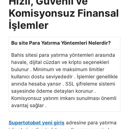
Hızlı, Güvenli ve
Komisyonsuz Finansal
İşlemler
Bu site Para Yatırma Yöntemleri Nelerdir?
Bahis sitesi para yatırma yöntemleri arasında
havale, dijital cüzdan ve kripto seçenekleri
bulunur . Minimum ve maksimum limitler
kullanıcı dostu seviyededir . İşlemler genellikle
anında hesaba yansır . SSL şifreleme sistemi
sayesinde ödeme detayları korunur .
Komisyonsuz yatırım imkanı sunulması önemli
avantaj sağlar .
Supertotobet yeni giriş
adresine para yatırma