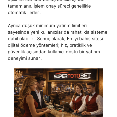
tamamlanır. İşlem onay süreci genellikle
otomatik ilerler .
Ayrıca düşük minimum yatırım limitleri
sayesinde yeni kullanıcılar da rahatlıkla sisteme
dahil olabilir . Sonuç olarak, En iyi bahis sitesi
dijital ödeme yöntemleri; hız, pratiklik ve
güvenlik açısından kullanıcı dostu bir yatırım
deneyimi sunar .