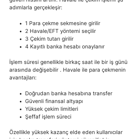
adımlarla gerçekleşir:
1 Para çekme sekmesine girilir
2 Havale/EFT yöntemi seçilir
3 Çekim tutarı girilir
4 Kayıtlı banka hesabı onaylanır
İşlem süresi genellikle birkaç saat ile bir iş günü
arasında değişebilir . Havale ile para çekmenin
avantajları:
Doğrudan banka hesabına transfer
Güvenli finansal altyapı
Yüksek çekim limitleri
Şeffaf işlem süreci
Özellikle yüksek kazanç elde eden kullanıcılar