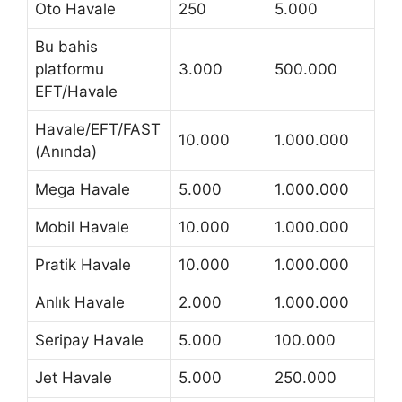
Oto Havale
250
5.000
Bu bahis
platformu
3.000
500.000
EFT/Havale
Havale/EFT/FAST
10.000
1.000.000
(Anında)
Mega Havale
5.000
1.000.000
Mobil Havale
10.000
1.000.000
Pratik Havale
10.000
1.000.000
Anlık Havale
2.000
1.000.000
Seripay Havale
5.000
100.000
Jet Havale
5.000
250.000