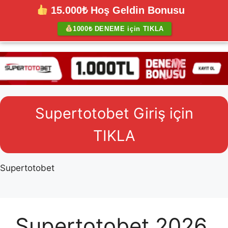
İçeriğe
15.000₺ Hoş Geldin Bonusu
atla
Menü
1000₺ DENEME için TIKLA
Supertotobet Giriş için
TIKLA
Supertotobet
Supertotobet 2026