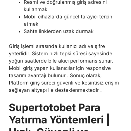
Resmi ve doğrulanmış giriş adresini
kullanmak
Mobil cihazlarda güncel tarayıcı tercih
etmek
Sahte linklerden uzak durmak
Giriş işlemi sırasında kullanıcı adı ve şifre
yeterlidir. Sistem hızlı tepki süresi sayesinde
yoğun saatlerde bile akıcı performans sunar.
Mobil giriş yapan kullanıcılar için responsive
tasarım avantajı bulunur . Sonuç olarak,
Platform giriş süreci güvenli ve kesintisiz erişim
sağlayan altyapı ile desteklenmektedir .
Supertotobet Para
Yatırma Yöntemleri |