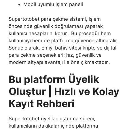
Mobil uyumlu işlem paneli
Supertotobet para çekme sistemi, işlem
öncesinde güvenlik doğrulaması yaparak
kullanıcı hesaplarını korur . Bu prosedür hem
kullanıcıyı hem de platformu güvence altına alır.
Sonuç olarak, En iyi bahis sitesi kripto ve dijital
para çekme seçenekleri; hız, güvenlik ve
modern altyapı avantajı ile öne çıkmaktadır .
Bu platform Üyelik
Oluştur | Hızlı ve Kolay
Kayıt Rehberi
Supertotobet üyelik oluşturma süreci,
kullanıcıların dakikalar içinde platforma