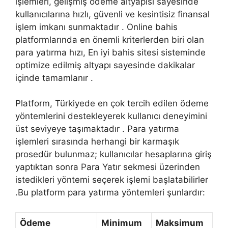
işlemleri, gelişmiş ödeme altyapısı sayesinde
kullanıcılarına hızlı, güvenli ve kesintisiz finansal
işlem imkanı sunmaktadır . Online bahis
platformlarında en önemli kriterlerden biri olan
para yatırma hızı, En iyi bahis sitesi sisteminde
optimize edilmiş altyapı sayesinde dakikalar
içinde tamamlanır .
Platform, Türkiyede en çok tercih edilen ödeme
yöntemlerini destekleyerek kullanıcı deneyimini
üst seviyeye taşımaktadır . Para yatırma
işlemleri sırasında herhangi bir karmaşık
prosedür bulunmaz; kullanıcılar hesaplarına giriş
yaptıktan sonra Para Yatır sekmesi üzerinden
istedikleri yöntemi seçerek işlemi başlatabilirler
.Bu platform para yatırma yöntemleri şunlardır:
Ödeme
Minimum
Maksimum