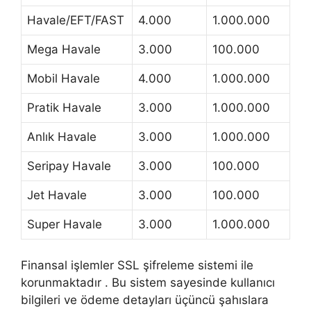
Havale/EFT/FAST
4.000
1.000.000
Mega Havale
3.000
100.000
Mobil Havale
4.000
1.000.000
Pratik Havale
3.000
1.000.000
Anlık Havale
3.000
1.000.000
Seripay Havale
3.000
100.000
Jet Havale
3.000
100.000
Super Havale
3.000
1.000.000
Finansal işlemler SSL şifreleme sistemi ile
korunmaktadır . Bu sistem sayesinde kullanıcı
bilgileri ve ödeme detayları üçüncü şahıslara