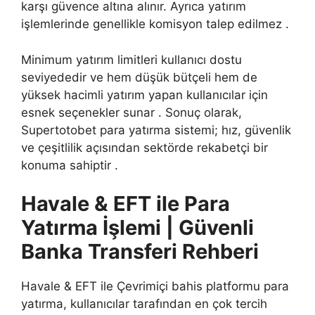
karşı güvence altına alınır. Ayrıca yatırım
işlemlerinde genellikle komisyon talep edilmez .
Minimum yatırım limitleri kullanıcı dostu
seviyededir ve hem düşük bütçeli hem de
yüksek hacimli yatırım yapan kullanıcılar için
esnek seçenekler sunar . Sonuç olarak,
Supertotobet para yatırma sistemi; hız, güvenlik
ve çeşitlilik açısından sektörde rekabetçi bir
konuma sahiptir .
Havale & EFT ile Para
Yatırma İşlemi | Güvenli
Banka Transferi Rehberi
Havale & EFT ile Çevrimiçi bahis platformu para
yatırma, kullanıcılar tarafından en çok tercih