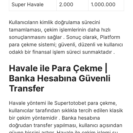
Super Havale
2.000
1.000.000
Kullanıcıların kimlik doğrulama sürecini
tamamlaması, çekim işlemlerinin daha hızlı
sonuçlanmasını sağlar . Sonuç olarak, Platform
para çekme sistemi; güvenli, düzenli ve kullanıcı
odaklı bir finansal işlem süreci sunmaktadır .
Havale ile Para Çekme |
Banka Hesabına Güvenli
Transfer
Havale yöntemi ile Supertotobet para çekme,
kullanıcılar tarafından sıklıkla tercih edilen klasik
bir çekim yöntemidir . Banka hesabına
doğrudan transfer yapılması, kullanıcı açısından
güven hissini artırır. Havale ile çekim işlemi şu