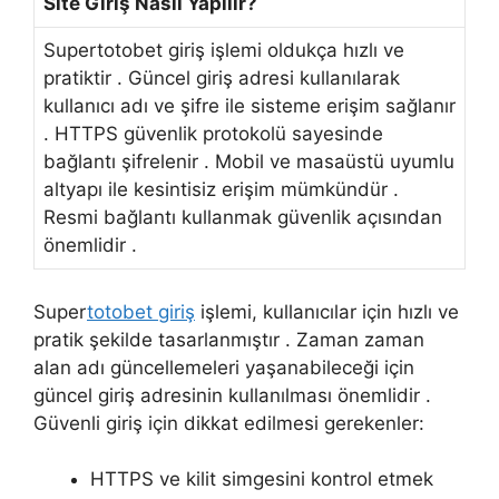
Site Giriş Nasıl Yapılır?
Supertotobet giriş işlemi oldukça hızlı ve
pratiktir . Güncel giriş adresi kullanılarak
kullanıcı adı ve şifre ile sisteme erişim sağlanır
. HTTPS güvenlik protokolü sayesinde
bağlantı şifrelenir . Mobil ve masaüstü uyumlu
altyapı ile kesintisiz erişim mümkündür .
Resmi bağlantı kullanmak güvenlik açısından
önemlidir .
Super
totobet giriş
işlemi, kullanıcılar için hızlı ve
pratik şekilde tasarlanmıştır . Zaman zaman
alan adı güncellemeleri yaşanabileceği için
güncel giriş adresinin kullanılması önemlidir .
Güvenli giriş için dikkat edilmesi gerekenler:
HTTPS ve kilit simgesini kontrol etmek