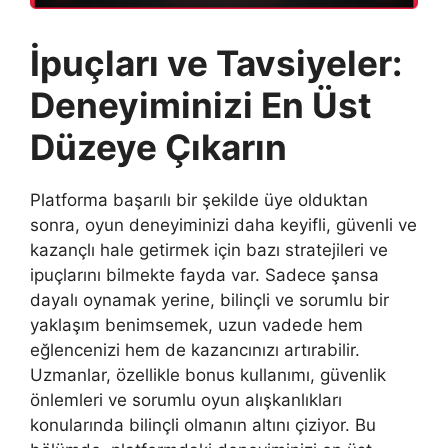
İpuçları ve Tavsiyeler:
Deneyiminizi En Üst
Düzeye Çıkarın
Platforma başarılı bir şekilde üye olduktan
sonra, oyun deneyiminizi daha keyifli, güvenli ve
kazançlı hale getirmek için bazı stratejileri ve
ipuçlarını bilmekte fayda var. Sadece şansa
dayalı oynamak yerine, bilinçli ve sorumlu bir
yaklaşım benimsemek, uzun vadede hem
eğlencenizi hem de kazancınızı artırabilir.
Uzmanlar, özellikle bonus kullanımı, güvenlik
önlemleri ve sorumlu oyun alışkanlıkları
konularında bilinçli olmanın altını çiziyor. Bu