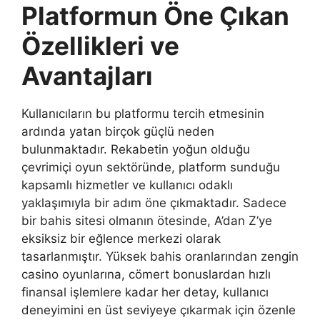
Platformun Öne Çıkan
Özellikleri ve
Avantajları
Kullanıcıların bu platformu tercih etmesinin
ardında yatan birçok güçlü neden
bulunmaktadır. Rekabetin yoğun olduğu
çevrimiçi oyun sektöründe, platform sunduğu
kapsamlı hizmetler ve kullanıcı odaklı
yaklaşımıyla bir adım öne çıkmaktadır. Sadece
bir bahis sitesi olmanın ötesinde, A’dan Z’ye
eksiksiz bir eğlence merkezi olarak
tasarlanmıştır. Yüksek bahis oranlarından zengin
casino oyunlarına, cömert bonuslardan hızlı
finansal işlemlere kadar her detay, kullanıcı
deneyimini en üst seviyeye çıkarmak için özenle