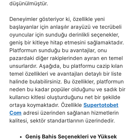
düşünülmüştür.
Deneyimler gösteriyor ki, özellikle yeni
başlayanlar için anlaşılır arayüzü ve tecrübeli
oyuncular için sunduğu derinlikli seçenekler,
geniş bir kitleye hitap etmesini sağlamaktadır.
Platformun sunduğu bu avantajlar, onu
pazardaki diğer rakiplerinden ayıran en temel
unsurlardır. Aşağıda, bu platformu cazip kılan
temel özellikleri ve avantajları detaylı bir liste
halinde bulabilirsiniz. Bu özellikler, platformun
neden bu kadar popüler olduğunu ve sadık bir
kullanıcı kitlesi oluşturduğunu net bir şekilde
ortaya koymaktadır. Özellikle
Supertotobet
Com
adresi üzerinden sağlanan hizmetlerin
kalitesi, sektör standartlarının üzerindedir.
Geniş Bahis Seçenekleri ve Yüksek