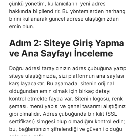
çünkü yönetim, kullanıcılarını yeni adres
hakkında bilgilendirir. Bu yöntemlerden herhangi
birini kullanarak güncel adrese ulaştığınızdan
emin olun.
Adım 2: Siteye Giriş Yapma
ve Ana Sayfayı İnceleme
Doğru adresi tarayıcınızın adres çubuğuna yazıp
siteye ulaştığınızda, sizi platformun ana sayfası
karşılayacaktır. Bu aşamada, sitenin orijinal
olduğundan emin olmak için birkaç detayı
kontrol etmekte fayda var. Sitenin logosu, renk
şeması, menü yapısı ve genel tasarımı alıştığınız
gibi olmalıdır. Adres çubuğunda bir kilit (SSL
sertifikası) simgesi olup olmadığını kontrol edin;
bu, bağlantınızın şifrelendiği ve güvenli olduğu