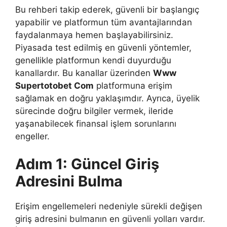
Bu rehberi takip ederek, güvenli bir başlangıç
yapabilir ve platformun tüm avantajlarından
faydalanmaya hemen başlayabilirsiniz.
Piyasada test edilmiş en güvenli yöntemler,
genellikle platformun kendi duyurduğu
kanallardır. Bu kanallar üzerinden
Www
Supertotobet Com
platformuna erişim
sağlamak en doğru yaklaşımdır. Ayrıca, üyelik
sürecinde doğru bilgiler vermek, ileride
yaşanabilecek finansal işlem sorunlarını
engeller.
Adım 1: Güncel Giriş
Adresini Bulma
Erişim engellemeleri nedeniyle sürekli değişen
giriş adresini bulmanın en güvenli yolları vardır.