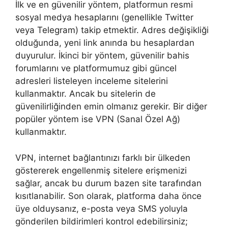
İlk ve en güvenilir yöntem, platformun resmi
sosyal medya hesaplarını (genellikle Twitter
veya Telegram) takip etmektir. Adres değişikliği
olduğunda, yeni link anında bu hesaplardan
duyurulur. İkinci bir yöntem, güvenilir bahis
forumlarını ve platformumuz gibi güncel
adresleri listeleyen inceleme sitelerini
kullanmaktır. Ancak bu sitelerin de
güvenilirliğinden emin olmanız gerekir. Bir diğer
popüler yöntem ise VPN (Sanal Özel Ağ)
kullanmaktır.
VPN, internet bağlantınızı farklı bir ülkeden
göstererek engellenmiş sitelere erişmenizi
sağlar, ancak bu durum bazen site tarafından
kısıtlanabilir. Son olarak, platforma daha önce
üye olduysanız, e-posta veya SMS yoluyla
gönderilen bildirimleri kontrol edebilirsiniz;