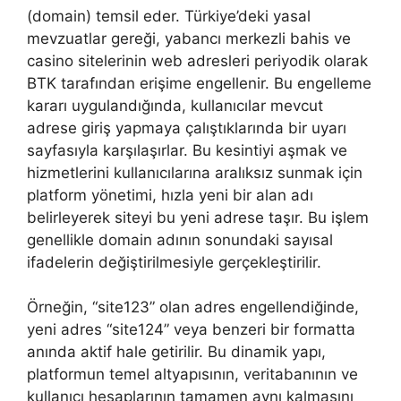
(domain) temsil eder. Türkiye’deki yasal
mevzuatlar gereği, yabancı merkezli bahis ve
casino sitelerinin web adresleri periyodik olarak
BTK tarafından erişime engellenir. Bu engelleme
kararı uygulandığında, kullanıcılar mevcut
adrese giriş yapmaya çalıştıklarında bir uyarı
sayfasıyla karşılaşırlar. Bu kesintiyi aşmak ve
hizmetlerini kullanıcılarına aralıksız sunmak için
platform yönetimi, hızla yeni bir alan adı
belirleyerek siteyi bu yeni adrese taşır. Bu işlem
genellikle domain adının sonundaki sayısal
ifadelerin değiştirilmesiyle gerçekleştirilir.
Örneğin, “site123” olan adres engellendiğinde,
yeni adres “site124” veya benzeri bir formatta
anında aktif hale getirilir. Bu dinamik yapı,
platformun temel altyapısının, veritabanının ve
kullanıcı hesaplarının tamamen aynı kalmasını