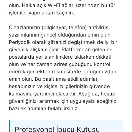
olun. Halka açık Wi-Fi ağları üzerinden bu tür
işlemler yapmaktan kaçının.
Cihazlarınızın (bilgisayar, telefon) antivirüs
yazılımlarının güncel olduğundan emin olun.
Periyodik olarak şifrenizi değiştirmek de iyi bir
güvenlik alışkanlığıdır. Platformdan gelen e-
postalarda yer alan linklere tıklarken dikkatli
olun ve her zaman adres çubuğunu kontrol
ederek gerçekten resmi sitede olduğunuzdan
emin olun. Bu basit ama etkili adımlar,
hesabınızın ve kişisel bilgilerinizin güvende
kalmasına yardımcı olacaktır. Aşağıda, hesap
güvenliğinizi artırmak için uygulayabileceğiniz
bazı ek adımları bulabilirsiniz.
Profesyonel İpucu Kutusu