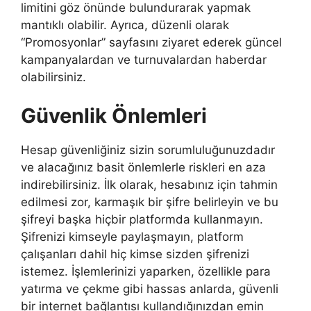
limitini göz önünde bulundurarak yapmak
mantıklı olabilir. Ayrıca, düzenli olarak
“Promosyonlar” sayfasını ziyaret ederek güncel
kampanyalardan ve turnuvalardan haberdar
olabilirsiniz.
Güvenlik Önlemleri
Hesap güvenliğiniz sizin sorumluluğunuzdadır
ve alacağınız basit önlemlerle riskleri en aza
indirebilirsiniz. İlk olarak, hesabınız için tahmin
edilmesi zor, karmaşık bir şifre belirleyin ve bu
şifreyi başka hiçbir platformda kullanmayın.
Şifrenizi kimseyle paylaşmayın, platform
çalışanları dahil hiç kimse sizden şifrenizi
istemez. İşlemlerinizi yaparken, özellikle para
yatırma ve çekme gibi hassas anlarda, güvenli
bir internet bağlantısı kullandığınızdan emin