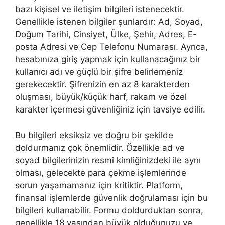
bazı kişisel ve iletişim bilgileri istenecektir.
Genellikle istenen bilgiler şunlardır: Ad, Soyad,
Doğum Tarihi, Cinsiyet, Ülke, Şehir, Adres, E-
posta Adresi ve Cep Telefonu Numarası. Ayrıca,
hesabınıza giriş yapmak için kullanacağınız bir
kullanıcı adı ve güçlü bir şifre belirlemeniz
gerekecektir. Şifrenizin en az 8 karakterden
oluşması, büyük/küçük harf, rakam ve özel
karakter içermesi güvenliğiniz için tavsiye edilir.
Bu bilgileri eksiksiz ve doğru bir şekilde
doldurmanız çok önemlidir. Özellikle ad ve
soyad bilgilerinizin resmi kimliğinizdeki ile aynı
olması, gelecekte para çekme işlemlerinde
sorun yaşamamanız için kritiktir. Platform,
finansal işlemlerde güvenlik doğrulaması için bu
bilgileri kullanabilir. Formu doldurduktan sonra,
genellikle 18 yaşından büyük olduğunuzu ve