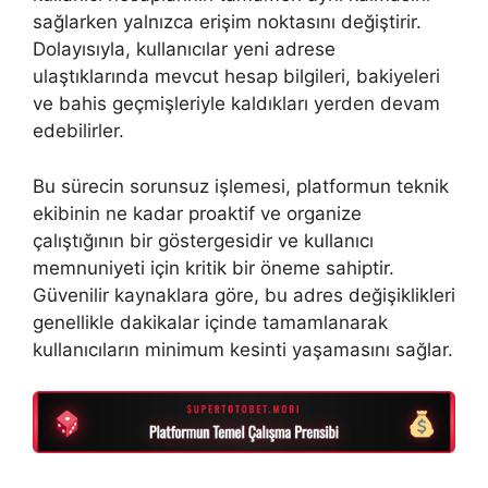
sağlarken yalnızca erişim noktasını değiştirir.
Dolayısıyla, kullanıcılar yeni adrese
ulaştıklarında mevcut hesap bilgileri, bakiyeleri
ve bahis geçmişleriyle kaldıkları yerden devam
edebilirler.
Bu sürecin sorunsuz işlemesi, platformun teknik
ekibinin ne kadar proaktif ve organize
çalıştığının bir göstergesidir ve kullanıcı
memnuniyeti için kritik bir öneme sahiptir.
Güvenilir kaynaklara göre, bu adres değişiklikleri
genellikle dakikalar içinde tamamlanarak
kullanıcıların minimum kesinti yaşamasını sağlar.