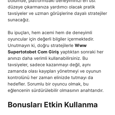
bölümde, platformdaki deneyiminizi en üst
düzeye çıkarmanıza yardımcı olacak pratik
tavsiyeler ve uzman görüşlerine dayalı stratejiler
sunacağız.
Bu ipuçları, hem acemi hem de deneyimli
oyuncular için değerli bilgiler içermektedir.
Unutmayın ki, doğru stratejilerle
Www
Supertotobet Com Giriş
yaptıktan sonraki her
anınızı daha verimli kullanabilirsiniz. Bu
tavsiyeler, sadece kazanmayı değil, aynı
zamanda olası kayıpları yönetmeyi ve oyunun
kontrolünü her zaman elinizde tutmayı da
hedefler. Sorumlu bir oyuncu olmak, bu
eğlencenin sürdürülebilir olmasının anahtarıdır.
Bonusları Etkin Kullanma