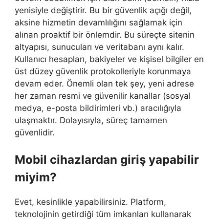
yenisiyle değiştirir. Bu bir güvenlik açığı değil,
aksine hizmetin devamlılığını sağlamak için
alınan proaktif bir önlemdir. Bu süreçte sitenin
altyapısı, sunucuları ve veritabanı aynı kalır.
Kullanıcı hesapları, bakiyeler ve kişisel bilgiler en
üst düzey güvenlik protokolleriyle korunmaya
devam eder. Önemli olan tek şey, yeni adrese
her zaman resmi ve güvenilir kanallar (sosyal
medya, e-posta bildirimleri vb.) aracılığıyla
ulaşmaktır. Dolayısıyla, süreç tamamen
güvenlidir.
Mobil cihazlardan giriş yapabilir
miyim?
Evet, kesinlikle yapabilirsiniz. Platform,
teknolojinin getirdiği tüm imkanları kullanarak