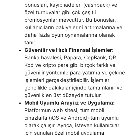
bonusları, kayıp iadeleri (cashback) ve
özel turnuvalar gibi çok çeşitli
promosyonlar mevcuttur. Bu bonuslar,
kullanıcıların bakiyelerini artırmalarına ve
daha fazla oyun oynamalarına olanak
tanır.
Güvenilir ve Hızlı Finansal İşlemler:
Banka havalesi, Papara, CepBank, QR
Kod ve kripto para gibi birçok farklı ve
güvenilir yöntemle para yatırma ve çekme
işlemleri gerçekleştirilebilir. İşlemler
genellikle dakikalar içinde tamamlanır ve
güvenlik en üst düzeyde tutulur.
Mobil Uyumlu Arayüz ve Uygulama:
Platformun web sitesi, tüm mobil
cihazlarla (iOS ve Android) tam uyumlu
olarak çalışır. Ayrıca, isteyen kullanıcılar
için sunulan özel mobil uygulama