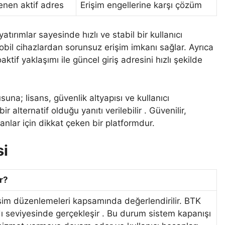
enen aktif adres
Erişim engellerine karşı çözüm
atırımlar sayesinde hızlı ve stabil bir kullanıcı
bil cihazlardan sorunsuz erişim imkanı sağlar. Ayrıca
tif yaklaşımı ile güncel giriş adresini hızlı şekilde
suna; lisans, güvenlik altyapısı ve kullanıcı
lternatif olduğu yanıtı verilebilir . Güvenilir,
nlar için dikkat çeken bir platformdur.
si
r?
erişim düzenlemeleri kapsamında değerlendirilir. BTK
ı seviyesinde gerçekleşir . Bu durum sistem kapanışı