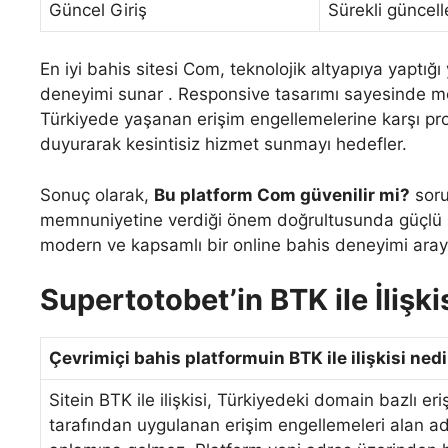
Güncel Giriş
Sürekli güncell
En iyi bahis sitesi Com, teknolojik altyapıya yaptığı y
deneyimi sunar . Responsive tasarımı sayesinde mo
Türkiyede yaşanan erişim engellemelerine karşı proak
duyurarak kesintisiz hizmet sunmayı hedefler.
Sonuç olarak,
Bu platform Com güvenilir mi?
soru
memnuniyetine verdiği önem doğrultusunda güçlü bir a
modern ve kapsamlı bir online bahis deneyimi araya
Supertotobet’in BTK ile İlişki
Çevrimiçi bahis platformuin BTK ile ilişkisi nedi
Sitein BTK ile ilişkisi, Türkiyedeki domain bazlı 
tarafından uygulanan erişim engellemeleri alan ad