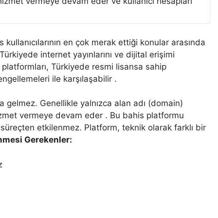
hizmet vermeye devam eder ve kullanıcı hesapları
is kullanıcılarının en çok merak ettiği konular arasında
 Türkiyede internet yayınlarını ve dijital erişimi
 platformları, Türkiyede resmi lisansa sahip
ellemeleri ile karşılaşabilir .
gelmez. Genellikle yalnızca alan adı (domain)
 hizmet vermeye devam eder . Bu bahis platformu
 süreçten etkilenmez. Platform, teknik olarak farklı bir
nmesi Gerekenler:
z