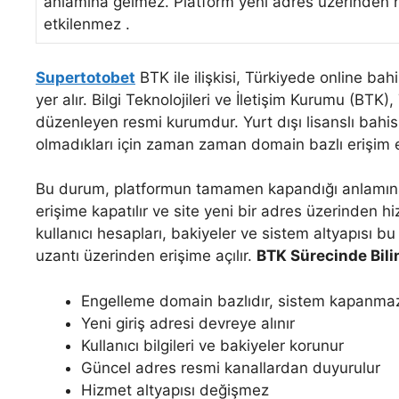
anlamına gelmez. Platform yeni adres üzerinden 
etkilenmez .
Supertotobet
BTK ile ilişkisi, Türkiyede online bah
yer alır. Bilgi Teknolojileri ve İletişim Kurumu (BTK),
düzenleyen resmi kurumdur. Yurt dışı lisanslı bahis
olmadıkları için zaman zaman domain bazlı erişim eng
Bu durum, platformun tamamen kapandığı anlamına 
erişime kapatılır ve site yeni bir adres üzerinden
kullanıcı hesapları, bakiyeler ve sistem altyapısı bu
uzantı üzerinden erişime açılır.
BTK Sürecinde Bili
Engelleme domain bazlıdır, sistem kapanma
Yeni giriş adresi devreye alınır
Kullanıcı bilgileri ve bakiyeler korunur
Güncel adres resmi kanallardan duyurulur
Hizmet altyapısı değişmez