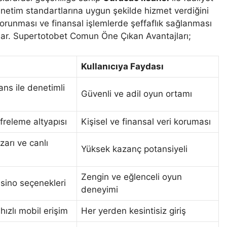
 denetim standartlarına uygun şekilde hizmet verdiğini
in korunması ve finansal işlemlerde şeffaflık sağlanması
lar. Supertotobet Comun Öne Çıkan Avantajları;
Kullanıcıya Faydası
sans ile denetimli
Güvenli ve adil oyun ortamı
ifreleme altyapısı
Kişisel ve finansal veri koruması
arı ve canlı
Yüksek kazanç potansiyeli
Zengin ve eğlenceli oyun
asino seçenekleri
deneyimi
ızlı mobil erişim
Her yerden kesintisiz giriş