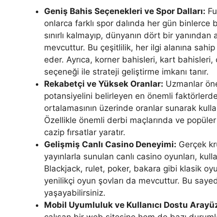
Geniş Bahis Seçenekleri ve Spor Dalları:
Fu
onlarca farklı spor dalında her gün binlerce
sınırlı kalmayıp, dünyanın dört bir yanından 
mevcuttur. Bu çeşitlilik, her ilgi alanına sah
eder. Ayrıca, korner bahisleri, kart bahisleri,
seçeneği ile strateji geliştirme imkanı tanır.
Rekabetçi ve Yüksek Oranlar:
Uzmanlar öneri
potansiyelini belirleyen en önemli faktörlerd
ortalamasının üzerinde oranlar sunarak kullan
Özellikle önemli derbi maçlarında ve popüler 
cazip fırsatlar yaratır.
Gelişmiş Canlı Casino Deneyimi:
Gerçek kru
yayınlarla sunulan canlı casino oyunları, kull
Blackjack, rulet, poker, bakara gibi klasik o
yenilikçi oyun şovları da mevcuttur. Bu saye
yaşayabilirsiniz.
Mobil Uyumluluk ve Kullanıcı Dostu Arayü