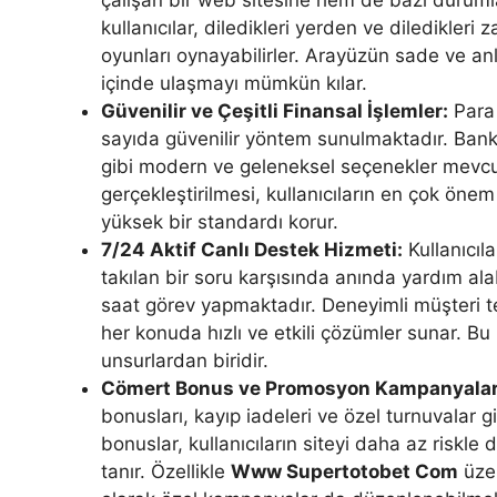
çalışan bir web sitesine hem de bazı durumla
kullanıcılar, diledikleri yerden ve diledikleri
oyunları oynayabilirler. Arayüzün sade ve anl
içinde ulaşmayı mümkün kılar.
Güvenilir ve Çeşitli Finansal İşlemler:
Para 
sayıda güvenilir yöntem sunulmaktadır. Banka
gibi modern ve geleneksel seçenekler mevcuttu
gerçekleştirilmesi, kullanıcıların en çok öne
yüksek bir standardı korur.
7/24 Aktif Canlı Destek Hizmeti:
Kullanıcıla
takılan bir soru karşısında anında yardım ala
saat görev yapmaktadır. Deneyimli müşteri t
her konuda hızlı ve etkili çözümler sunar. Bu 
unsurlardan biridir.
Cömert Bonus ve Promosyon Kampanyalar
bonusları, kayıp iadeleri ve özel turnuvalar
bonuslar, kullanıcıların siteyi daha az riskle
tanır. Özellikle
Www Supertotobet Com
üzer