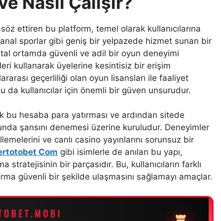
e Nasıl Çalışır?
z ettiren bu platform, temel olarak kullanıcılarına
 sanal sporlar gibi geniş bir yelpazede hizmet sunan bir
jital ortamda güvenli ve adil bir oyun deneyimi
i kullanarak üyelerine kesintisiz bir erişim
arası geçerliliği olan oyun lisansları ile faaliyet
 da kullanıcılar için önemli bir güven unsurudur.
rak bu hesaba para yatırması ve ardından sitede
unda şansını denemesi üzerine kuruludur. Deneyimler
llemelerini ve canlı casino yayınlarını sorunsuz bir
ertotobet Com
gibi isimlerle de anılan bu yapı,
ma stratejisinin bir parçasıdır. Bu, kullanıcıların farklı
rma güvenli bir şekilde ulaşmasını sağlamayı amaçlar.