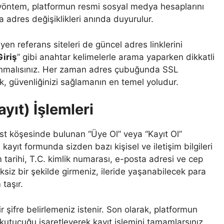
 yöntem, platformun resmi sosyal medya hesaplarını
a adres değişiklikleri anında duyurulur.
yen referans siteleri de güncel adres linklerini
iriş
” gibi anahtar kelimelerle arama yaparken dikkatli
açınmalısınız. Her zaman adres çubuğunda SSL
mek, güvenliğinizi sağlamanın en temel yoludur.
yıt) İşlemleri
st köşesinde bulunan “Üye Ol” veya “Kayıt Ol”
kayıt formunda sizden bazı kişisel ve iletişim bilgileri
m tarihi, T.C. kimlik numarası, e-posta adresi ve cep
iksiz bir şekilde girmeniz, ileride yaşanabilecek para
taşır.
ir şifre belirlemeniz istenir. Son olarak, platformun
n kutucuğu işaretleyerek kayıt işlemini tamamlarsınız.