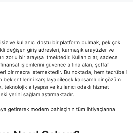
isiz ve kullanıcı dostu bir platform bulmak, pek çok
ekli değişen giriş adresleri, karmaşık arayüzler ve
ı zorlu bir arayışa itmektedir. Kullanıcılar, sadece
nansal işlemlerini güvence altına alan, şeffaf
leri bir mecra istemektedir. Bu noktada, hem tecrübeli
 beklentilerini karşılayabilecek kapsamlı bir çözüm
 teknolojik altyapısı ve kullanıcı odaklı hizmet
deki yerini sağlamlaştırmaktadır.
araya getirerek modern bahisçinin tüm ihtiyaçlarına