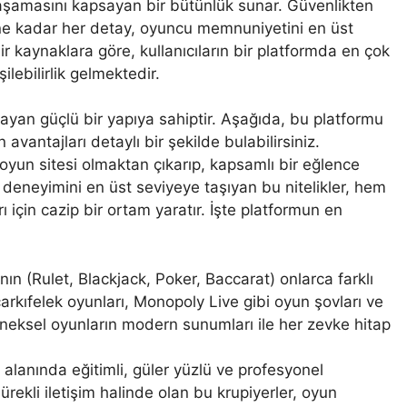
aşamasını kapsayan bir bütünlük sunar. Güvenlikten
ne kadar her detay, oyuncu memnuniyetini en üst
r kaynaklara göre, kullanıcıların bir platformda en çok
şilebilirlik gelmektedir.
layan güçlü bir yapıya sahiptir. Aşağıda, bu platformu
avantajları detaylı bir şekilde bulabilirsiniz.
yun sitesi olmaktan çıkarıp, kapsamlı bir eğlence
 deneyimini en üst seviyeye taşıyan bu nitelikler, hem
 için cazip bir ortam yaratır. İşte platformun en
ın (Rulet, Blackjack, Poker, Baccarat) onlarca farklı
arkıfelek oyunları, Monopoly Live gibi oyun şovları ve
neksel oyunların modern sunumları ile her zevke hitap
 alanında eğitimli, güler yüzlü ve profesyonel
ürekli iletişim halinde olan bu krupiyerler, oyun