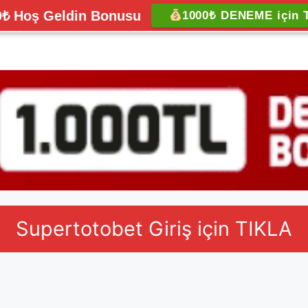
0₺ Hoş Geldin Bonusu
1000₺ DENEME için 
Supertotobet Giriş için TIKLA