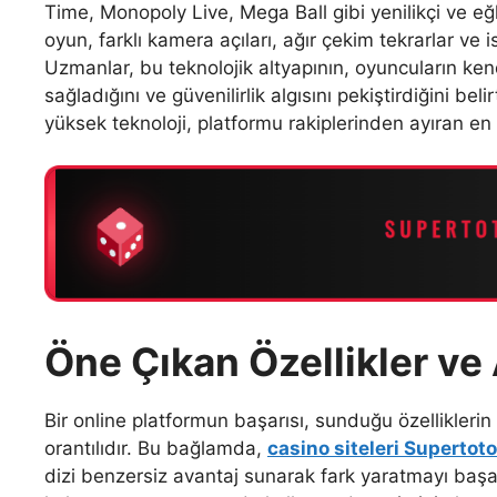
Time, Monopoly Live, Mega Ball gibi yenilikçi ve eğ
oyun, farklı kamera açıları, ağır çekim tekrarlar ve ist
Uzmanlar, bu teknolojik altyapının, oyuncuların ke
sağladığını ve güvenilirlik algısını pekiştirdiğini bel
yüksek teknoloji, platformu rakiplerinden ayıran en 
Öne Çıkan Özellikler ve 
Bir online platformun başarısı, sunduğu özelliklerin 
orantılıdır. Bu bağlamda,
casino siteleri Supertot
dizi benzersiz avantaj sunarak fark yaratmayı başarıyo