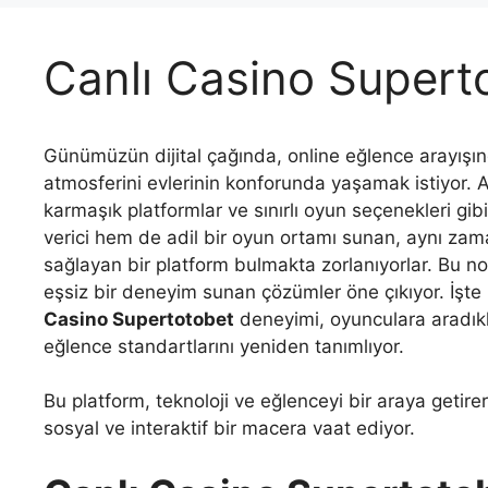
Canlı Casino Supert
Günümüzün dijital çağında, online eğlence arayışın
atmosferini evlerinin konforunda yaşamak istiyor. An
karmaşık platformlar ve sınırlı oyun seçenekleri gib
verici hem de adil bir oyun ortamı sunan, aynı zama
sağlayan bir platform bulmakta zorlanıyorlar. Bu nok
eşsiz bir deneyim sunan çözümler öne çıkıyor. İşte b
Casino Supertotobet
deneyimi, oyunculara aradıkla
eğlence standartlarını yeniden tanımlıyor.
Bu platform, teknoloji ve eğlenceyi bir araya getir
sosyal ve interaktif bir macera vaat ediyor.