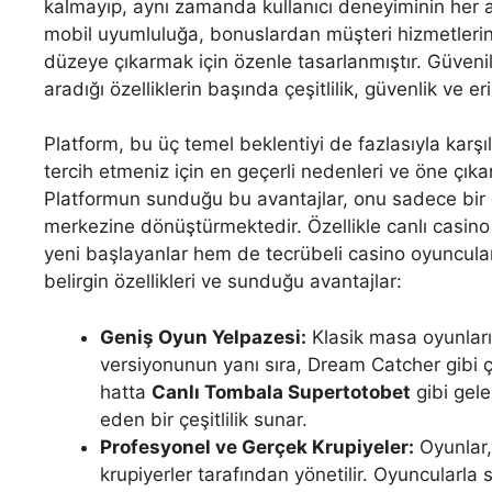
kalmayıp, aynı zamanda kullanıcı deneyiminin her 
mobil uyumluluğa, bonuslardan müşteri hizmetleri
düzeye çıkarmak için özenle tasarlanmıştır. Güvenili
aradığı özelliklerin başında çeşitlilik, güvenlik ve eri
Platform, bu üç temel beklentiyi de fazlasıyla karşı
tercih etmeniz için en geçerli nedenleri ve öne çıkan 
Platformun sunduğu bu avantajlar, onu sadece bir o
merkezine dönüştürmektedir. Özellikle canlı casino
yeni başlayanlar hem de tecrübeli casino oyuncuları
belirgin özellikleri ve sunduğu avantajlar:
Geniş Oyun Yelpazesi:
Klasik masa oyunların
versiyonunun yanı sıra, Dream Catcher gibi ç
hatta
Canlı Tombala Supertotobet
gibi gele
eden bir çeşitlilik sunar.
Profesyonel ve Gerçek Krupiyeler:
Oyunlar,
krupiyerler tarafından yönetilir. Oyuncularla s