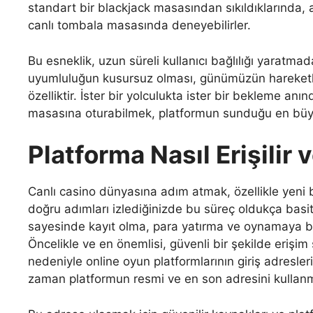
standart bir blackjack masasından sıkıldıklarında, 
canlı tombala masasında deneyebilirler.
Bu esneklik, uzun süreli kullanıcı bağlılığı yaratmad
uyumluluğun kusursuz olması, günümüzün hareketli y
özelliktir. İster bir yolculukta ister bir bekleme an
masasına oturabilmek, platformun sunduğu en büyük
Platforma Nasıl Erişili
Canlı casino dünyasına adım atmak, özellikle yeni 
doğru adımları izlediğinizde bu süreç oldukça basit 
sayesinde kayıt olma, para yatırma ve oynamaya baş
Öncelikle ve en önemlisi, güvenli bir şekilde erişi
nedeniyle online oyun platformlarının giriş adresle
zaman platformun resmi ve en son adresini kullanm