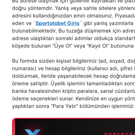
Bu adrese ulaşmak için güvenilir kaynakları ve pl
doğru yöntemdir. Yanlış veya sahte sitelere yönlend
adresini kullandığınızdan emin olmalısınız. Piyasada, 
eden ve `
Sportotobet Giriş
` gibi yanlış yazımlarla
bulunabilmektedir. Bu tuzağa düşmemek için adres
adrese ulaştıktan sonraki adımlar oldukça standart
köşede bulunan “Üye Ol” veya “Kayıt Ol” butonuna 
Bu formda sizden kişisel bilgileriniz (ad, soyad, doğu
numarası) ve hesap bilgileriniz (kullanıcı adı, şifre) 
doldurmak, ileride yaşanabilecek hesap doğrulama 
öneme sahiptir. Üyelik işlemini tamamladıktan sonr
banka havalesinden kripto paralara, sanal cüzdanla
ödeme seçenekleri sunar. Kendinize en uygun yönte
yaptıktan sonra “Para Yatır” bölümünden işleminizi 