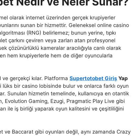
et Nedir ve Neler Sunar?
mel olarak internet üzerinden gerçek krupiyerler
unlarını sunan bir hizmettir. Geleneksel online casino
algoritması (RNG) belirlemez; bunun yerine, tıpkı
rulet çarkını çeviren veya zarları atan profesyonel
k çözünürlüklü kameralar aracılığıyla canlı olarak
den hem krupiyerlerle hem de diğer oyuncularla
 ve gerçekçi kılar. Platforma
Supertotobet Giriş
Yap
i lüks bir casino lobisinde bulur ve onlarca farklı oyun
r. Sunulan hizmetin temelinde, kullanıcıya en otantik
m, Evolution Gaming, Ezugi, Pragmatic Play Live gibi
ile iş birliği yaparak oyun kalitesini ve çeşitliliğini
t ve Baccarat gibi oyunları değil, aynı zamanda Crazy