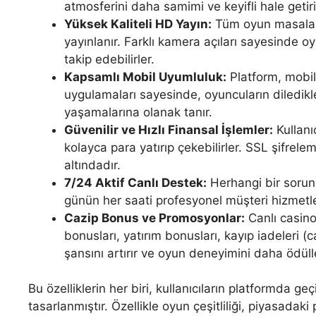
atmosferini daha samimi ve keyifli hale getiri
Yüksek Kaliteli HD Yayın:
Tüm oyun masaları,
yayınlanır. Farklı kamera açıları sayesinde o
takip edebilirler.
Kapsamlı Mobil Uyumluluk:
Platform, mobil 
uygulamaları sayesinde, oyuncuların diledikl
yaşamalarına olanak tanır.
Güvenilir ve Hızlı Finansal İşlemler:
Kullanıc
kolayca para yatırıp çekebilirler. SSL şifrel
altındadır.
7/24 Aktif Canlı Destek:
Herhangi bir sorun
günün her saati profesyonel müşteri hizmetler
Cazip Bonus ve Promosyonlar:
Canlı casino
bonusları, yatırım bonusları, kayıp iadeleri
şansını artırır ve oyun deneyimini daha ödüllen
Bu özelliklerin her biri, kullanıcıların platformda g
tasarlanmıştır. Özellikle oyun çeşitliliği, piyasadaki