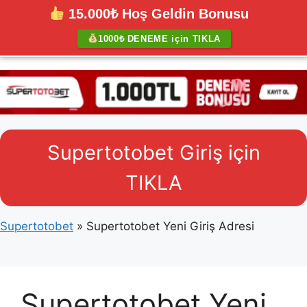
İçeriğe
15.000₺ Hoş Geldin Bonusu
atla
Menü
1000₺ DENEME için TIKLA
Supertotobet Giriş için
TIKLA
Supertotobet
»
Supertotobet Yeni Giriş Adresi
Supertotobet Yeni