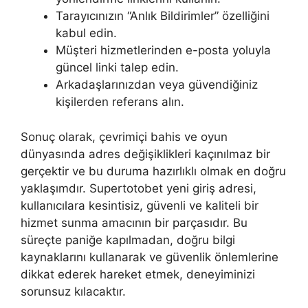
Tarayıcınızın “Anlık Bildirimler” özelliğini
kabul edin.
Müşteri hizmetlerinden e-posta yoluyla
güncel linki talep edin.
Arkadaşlarınızdan veya güvendiğiniz
kişilerden referans alın.
Sonuç olarak, çevrimiçi bahis ve oyun
dünyasında adres değişiklikleri kaçınılmaz bir
gerçektir ve bu duruma hazırlıklı olmak en doğru
yaklaşımdır. Supertotobet yeni giriş adresi,
kullanıcılara kesintisiz, güvenli ve kaliteli bir
hizmet sunma amacının bir parçasıdır. Bu
süreçte paniğe kapılmadan, doğru bilgi
kaynaklarını kullanarak ve güvenlik önlemlerine
dikkat ederek hareket etmek, deneyiminizi
sorunsuz kılacaktır.