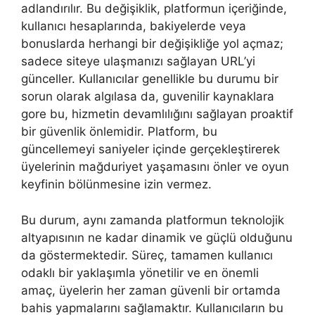
adlandırılır. Bu değişiklik, platformun içeriğinde,
kullanıcı hesaplarında, bakiyelerde veya
bonuslarda herhangi bir değişikliğe yol açmaz;
sadece siteye ulaşmanızı sağlayan URL’yi
günceller. Kullanıcılar genellikle bu durumu bir
sorun olarak algılasa da, guvenilir kaynaklara
gore bu, hizmetin devamlılığını sağlayan proaktif
bir güvenlik önlemidir. Platform, bu
güncellemeyi saniyeler içinde gerçekleştirerek
üyelerinin mağduriyet yaşamasını önler ve oyun
keyfinin bölünmesine izin vermez.
Bu durum, aynı zamanda platformun teknolojik
altyapısının ne kadar dinamik ve güçlü olduğunu
da göstermektedir. Süreç, tamamen kullanıcı
odaklı bir yaklaşımla yönetilir ve en önemli
amaç, üyelerin her zaman güvenli bir ortamda
bahis yapmalarını sağlamaktır. Kullanıcıların bu