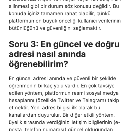
silinmesi gibi bir durum söz konusu değildir. Bu
konuda içiniz tamamen rahat olabilir, çünkü
platformun en büyük önceliği kullanıcı verilerinin
bütünlüğünü ve güvenliğini sağlamaktır.
Soru 3: En güncel ve doğru
adresi nasıl anında
öğrenebilirim?
En güncel adresi anında ve güvenli bir şekilde
öğrenmenin birkaç yolu vardır. En çok tavsiye
edilen yöntem, platformun resmi sosyal medya
hesaplarını (özellikle Twitter ve Telegram) takip
etmektir. Yeni adres bilgisi ilk olarak bu
kanallardan duyurulur. Bir diğer etkili yöntem,
üyelik sırasında verdiğiniz iletişim bilgilerinin (e-
posta, telefon numarası) güncel olduğundan