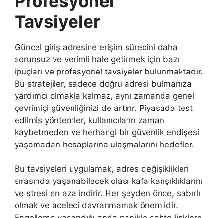
Profesyonel
Tavsiyeler
Güncel giriş adresine erişim sürecini daha
sorunsuz ve verimli hale getirmek için bazı
ipuçları ve profesyonel tavsiyeler bulunmaktadır.
Bu stratejiler, sadece doğru adresi bulmanıza
yardımcı olmakla kalmaz, aynı zamanda genel
çevrimiçi güvenliğinizi de artırır. Piyasada test
edilmis yöntemler, kullanıcıların zaman
kaybetmeden ve herhangi bir güvenlik endişesi
yaşamadan hesaplarına ulaşmalarını hedefler.
Bu tavsiyeleri uygulamak, adres değişiklikleri
sırasında yaşanabilecek olası kafa karışıklıklarını
ve stresi en aza indirir. Her şeyden önce, sabırlı
olmak ve aceleci davranmamak önemlidir.
Engelleme yaşandığı anda panikle sahte linklere