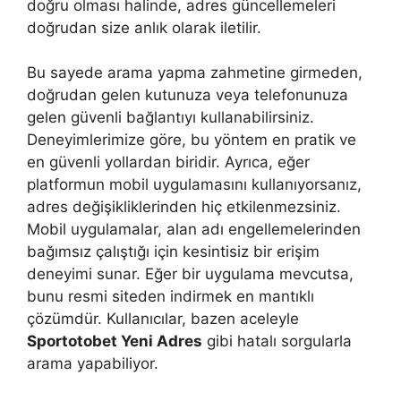
doğru olması halinde, adres güncellemeleri
doğrudan size anlık olarak iletilir.
Bu sayede arama yapma zahmetine girmeden,
doğrudan gelen kutunuza veya telefonunuza
gelen güvenli bağlantıyı kullanabilirsiniz.
Deneyimlerimize göre, bu yöntem en pratik ve
en güvenli yollardan biridir. Ayrıca, eğer
platformun mobil uygulamasını kullanıyorsanız,
adres değişikliklerinden hiç etkilenmezsiniz.
Mobil uygulamalar, alan adı engellemelerinden
bağımsız çalıştığı için kesintisiz bir erişim
deneyimi sunar. Eğer bir uygulama mevcutsa,
bunu resmi siteden indirmek en mantıklı
çözümdür. Kullanıcılar, bazen aceleyle
Sportotobet Yeni Adres
gibi hatalı sorgularla
arama yapabiliyor.