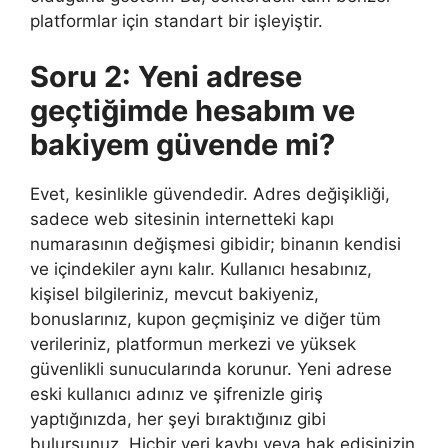
platformlar için standart bir işleyiştir.
Soru 2: Yeni adrese
geçtiğimde hesabım ve
bakiyem güvende mi?
Evet, kesinlikle güvendedir. Adres değişikliği,
sadece web sitesinin internetteki kapı
numarasının değişmesi gibidir; binanın kendisi
ve içindekiler aynı kalır. Kullanıcı hesabınız,
kişisel bilgileriniz, mevcut bakiyeniz,
bonuslarınız, kupon geçmişiniz ve diğer tüm
verileriniz, platformun merkezi ve yüksek
güvenlikli sunucularında korunur. Yeni adrese
eski kullanıcı adınız ve şifrenizle giriş
yaptığınızda, her şeyi bıraktığınız gibi
bulursunuz. Hiçbir veri kaybı veya hak edişinizin