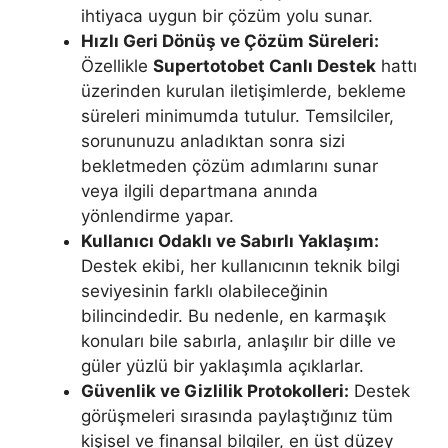
ihtiyaca uygun bir çözüm yolu sunar.
Hızlı Geri Dönüş ve Çözüm Süreleri:
Özellikle
Supertotobet Canlı Destek
hattı
üzerinden kurulan iletişimlerde, bekleme
süreleri minimumda tutulur. Temsilciler,
sorununuzu anladıktan sonra sizi
bekletmeden çözüm adımlarını sunar
veya ilgili departmana anında
yönlendirme yapar.
Kullanıcı Odaklı ve Sabırlı Yaklaşım:
Destek ekibi, her kullanıcının teknik bilgi
seviyesinin farklı olabileceğinin
bilincindedir. Bu nedenle, en karmaşık
konuları bile sabırla, anlaşılır bir dille ve
güler yüzlü bir yaklaşımla açıklarlar.
Güvenlik ve Gizlilik Protokolleri:
Destek
görüşmeleri sırasında paylaştığınız tüm
kişisel ve finansal bilgiler, en üst düzey