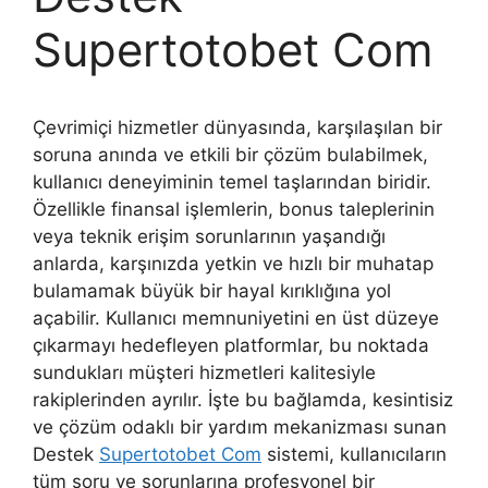
Supertotobet Com
Çevrimiçi hizmetler dünyasında, karşılaşılan bir
soruna anında ve etkili bir çözüm bulabilmek,
kullanıcı deneyiminin temel taşlarından biridir.
Özellikle finansal işlemlerin, bonus taleplerinin
veya teknik erişim sorunlarının yaşandığı
anlarda, karşınızda yetkin ve hızlı bir muhatap
bulamamak büyük bir hayal kırıklığına yol
açabilir. Kullanıcı memnuniyetini en üst düzeye
çıkarmayı hedefleyen platformlar, bu noktada
sundukları müşteri hizmetleri kalitesiyle
rakiplerinden ayrılır. İşte bu bağlamda, kesintisiz
ve çözüm odaklı bir yardım mekanizması sunan
Destek
Supertotobet Com
sistemi, kullanıcıların
tüm soru ve sorunlarına profesyonel bir