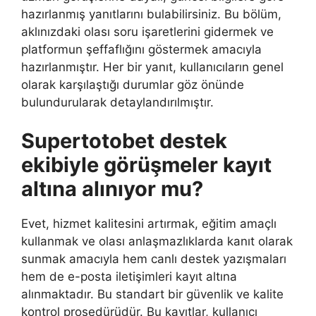
hazırlanmış yanıtlarını bulabilirsiniz. Bu bölüm,
aklınızdaki olası soru işaretlerini gidermek ve
platformun şeffaflığını göstermek amacıyla
hazırlanmıştır. Her bir yanıt, kullanıcıların genel
olarak karşılaştığı durumlar göz önünde
bulundurularak detaylandırılmıştır.
Supertotobet destek
ekibiyle görüşmeler kayıt
altına alınıyor mu?
Evet, hizmet kalitesini artırmak, eğitim amaçlı
kullanmak ve olası anlaşmazlıklarda kanıt olarak
sunmak amacıyla hem canlı destek yazışmaları
hem de e-posta iletişimleri kayıt altına
alınmaktadır. Bu standart bir güvenlik ve kalite
kontrol prosedürüdür. Bu kayıtlar, kullanıcı