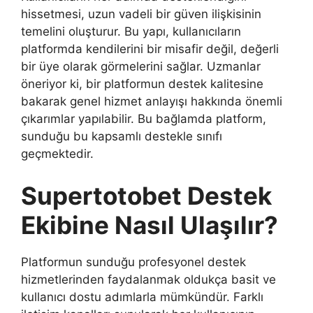
hissetmesi, uzun vadeli bir güven ilişkisinin
temelini oluşturur. Bu yapı, kullanıcıların
platformda kendilerini bir misafir değil, değerli
bir üye olarak görmelerini sağlar. Uzmanlar
öneriyor ki, bir platformun destek kalitesine
bakarak genel hizmet anlayışı hakkında önemli
çıkarımlar yapılabilir. Bu bağlamda platform,
sunduğu bu kapsamlı destekle sınıfı
geçmektedir.
Supertotobet Destek
Ekibine Nasıl Ulaşılır?
Platformun sunduğu profesyonel destek
hizmetlerinden faydalanmak oldukça basit ve
kullanıcı dostu adımlarla mümkündür. Farklı