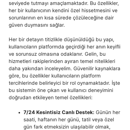
seviyede tutmayı amaçlamaktadır. Bu özellikler,
her bir kullanıcının kendini özel hissetmesini ve
sorunlarının en kısa sürede çözüleceğine dair
güven duymasını sağlar.
Her bir detayın titizlikle düşünüldüğü bu yapı,
kullanıcıların platformda geçirdiği her anın keyifli
ve sorunsuz olmasına odaklanır. Gelin, bu
hizmetleri rakiplerinden ayıran temel nitelikleri
daha yakından inceleyelim. Güvenilir kaynaklara
göre, bu özellikler kullanıcıların platform
tercihlerinde belirleyici bir rol oynamaktadır. İşte
bu sistemin öne çıkan ve kullanıcı deneyimini
doğrudan etkileyen temel özellikleri:
7/24 Kesintisiz Canlı Destek:
Günün her
saati, haftanın her günü, tatil veya özel
gün fark etmeksizin ulaşılabilir olmak,