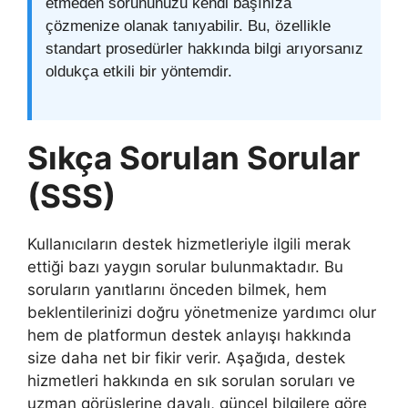
etmeden sorununuzu kendi başınıza
çözmenize olanak tanıyabilir. Bu, özellikle
standart prosedürler hakkında bilgi arıyorsanız
oldukça etkili bir yöntemdir.
Sıkça Sorulan Sorular
(SSS)
Kullanıcıların destek hizmetleriyle ilgili merak
ettiği bazı yaygın sorular bulunmaktadır. Bu
soruların yanıtlarını önceden bilmek, hem
beklentilerinizi doğru yönetmenize yardımcı olur
hem de platformun destek anlayışı hakkında
size daha net bir fikir verir. Aşağıda, destek
hizmetleri hakkında en sık sorulan soruları ve
uzman görüşlerine dayalı, güncel bilgilere göre