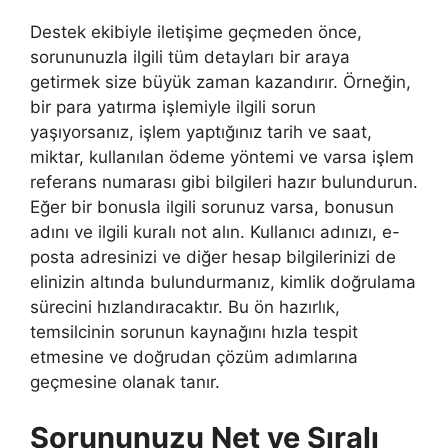
Destek ekibiyle iletişime geçmeden önce,
sorununuzla ilgili tüm detayları bir araya
getirmek size büyük zaman kazandırır. Örneğin,
bir para yatırma işlemiyle ilgili sorun
yaşıyorsanız, işlem yaptığınız tarih ve saat,
miktar, kullanılan ödeme yöntemi ve varsa işlem
referans numarası gibi bilgileri hazır bulundurun.
Eğer bir bonusla ilgili sorunuz varsa, bonusun
adını ve ilgili kuralı not alın. Kullanıcı adınızı, e-
posta adresinizi ve diğer hesap bilgilerinizi de
elinizin altında bulundurmanız, kimlik doğrulama
sürecini hızlandıracaktır. Bu ön hazırlık,
temsilcinin sorunun kaynağını hızla tespit
etmesine ve doğrudan çözüm adımlarına
geçmesine olanak tanır.
Sorununuzu Net ve Sıralı