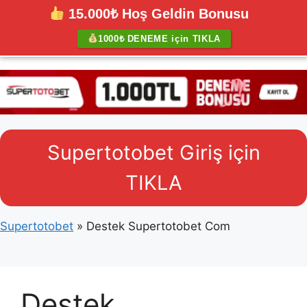
İçeriğe
15.000₺ Hoş Geldin Bonusu
atla
Menü
1000₺ DENEME için TIKLA
Supertotobet Giriş için
TIKLA
Supertotobet
»
Destek Supertotobet Com
Destek