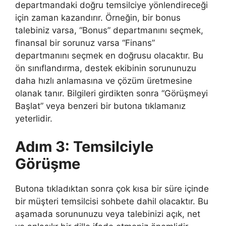
departmandaki doğru temsilciye yönlendireceği
için zaman kazandırır. Örneğin, bir bonus
talebiniz varsa, “Bonus” departmanını seçmek,
finansal bir sorunuz varsa “Finans”
departmanını seçmek en doğrusu olacaktır. Bu
ön sınıflandırma, destek ekibinin sorununuzu
daha hızlı anlamasına ve çözüm üretmesine
olanak tanır. Bilgileri girdikten sonra “Görüşmeyi
Başlat” veya benzeri bir butona tıklamanız
yeterlidir.
Adım 3: Temsilciyle
Görüşme
Butona tıkladıktan sonra çok kısa bir süre içinde
bir müşteri temsilcisi sohbete dahil olacaktır. Bu
aşamada sorununuzu veya talebinizi açık, net