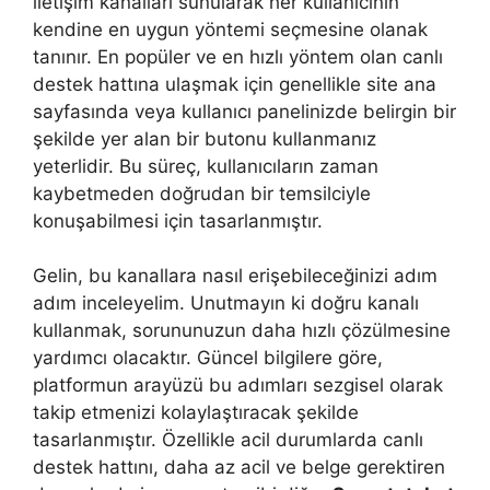
iletişim kanalları sunularak her kullanıcının
kendine en uygun yöntemi seçmesine olanak
tanınır. En popüler ve en hızlı yöntem olan canlı
destek hattına ulaşmak için genellikle site ana
sayfasında veya kullanıcı panelinizde belirgin bir
şekilde yer alan bir butonu kullanmanız
yeterlidir. Bu süreç, kullanıcıların zaman
kaybetmeden doğrudan bir temsilciyle
konuşabilmesi için tasarlanmıştır.
Gelin, bu kanallara nasıl erişebileceğinizi adım
adım inceleyelim. Unutmayın ki doğru kanalı
kullanmak, sorununuzun daha hızlı çözülmesine
yardımcı olacaktır. Güncel bilgilere göre,
platformun arayüzü bu adımları sezgisel olarak
takip etmenizi kolaylaştıracak şekilde
tasarlanmıştır. Özellikle acil durumlarda canlı
destek hattını, daha az acil ve belge gerektiren