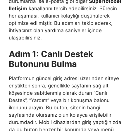
durumlarda ise e-posta gibi diğer
Supertotobet
Iletişim
kanallarını tercih edebilirsiniz. Sürecin
her aşaması, kullanıcı kolaylığı düşünülerek
optimize edilmiştir. Bu adımları takip ederek,
ihtiyacınız olan yardıma saniyeler içinde
ulaşabilirsiniz.
Adım 1: Canlı Destek
Butonunu Bulma
Platformun güncel giriş adresi üzerinden siteye
eriştikten sonra, genellikle sayfanın sağ alt
köşesinde sabitlenmiş olarak duran “Canlı
Destek”, “Yardım” veya bir konuşma balonu
ikonunu arayın. Bu buton, sitenin hangi
sayfasında olursanız olun kolayca erişilebilir
durumdadır. Mobil cihazlardan giriş yaptığınızda
da bu buton benzer bir konumda veya menü