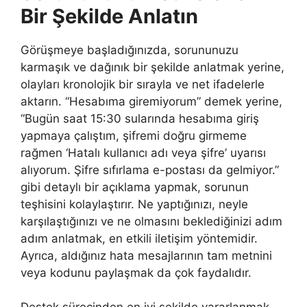
Bir Şekilde Anlatın
Görüşmeye başladığınızda, sorununuzu
karmaşık ve dağınık bir şekilde anlatmak yerine,
olayları kronolojik bir sırayla ve net ifadelerle
aktarın. “Hesabıma giremiyorum” demek yerine,
“Bugün saat 15:30 sularında hesabıma giriş
yapmaya çalıştım, şifremi doğru girmeme
rağmen ‘Hatalı kullanıcı adı veya şifre’ uyarısı
alıyorum. Şifre sıfırlama e-postası da gelmiyor.”
gibi detaylı bir açıklama yapmak, sorunun
teşhisini kolaylaştırır. Ne yaptığınızı, neyle
karşılaştığınızı ve ne olmasını beklediğinizi adım
adım anlatmak, en etkili iletişim yöntemidir.
Ayrıca, aldığınız hata mesajlarının tam metnini
veya kodunu paylaşmak da çok faydalıdır.