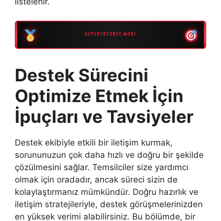
listelenir.
Destek Sürecini
Optimize Etmek İçin
İpuçları ve Tavsiyeler
Destek ekibiyle etkili bir iletişim kurmak,
sorununuzun çok daha hızlı ve doğru bir şekilde
çözülmesini sağlar. Temsilciler size yardımcı
olmak için oradadır, ancak süreci sizin de
kolaylaştırmanız mümkündür. Doğru hazırlık ve
iletişim stratejileriyle, destek görüşmelerinizden
en yüksek verimi alabilirsiniz. Bu bölümde, bir