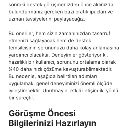
sonraki destek görüşmenizden önce aklınızda
bulundurmanız gereken bazı pratik ipuçları ve
uzman tavsiyelerini paylaşacağız.
Bu öneriler, hem sizin zamanınızdan tasarruf
etmenizi sağlayacak hem de destek
temsilcisinin sorununuzu daha kolay anlamasına
yardımcı olacaktır. Deneyimler gösteriyor ki,
hazırlıklı bir kullanıcı, sorununu ortalama olarak
%40 daha hızlı çözüme kavuşturabilmektedir.
Bu nedenle, aşağıda belirtilen adımları
uygulamak, genel deneyiminizi önemli ölçüde
iyileştirecektir. Unutmayın, etkili iletişim iki yönlü
bir süreçtir.
Görüşme Öncesi
Bilgilerinizi Hazırlayın