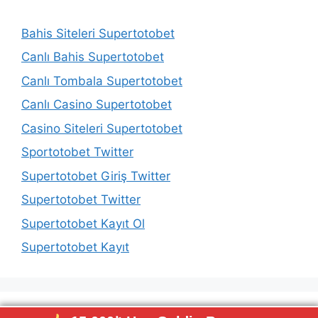
Bahis Siteleri Supertotobet
Canlı Bahis Supertotobet
Canlı Tombala Supertotobet
Canlı Casino Supertotobet
Casino Siteleri Supertotobet
Sportotobet Twitter
Supertotobet Giriş Twitter
Supertotobet Twitter
Supertotobet Kayıt Ol
Supertotobet Kayıt