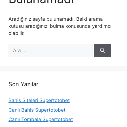
Aradığınız sayfa bulunamadı. Belki arama
kutusu aradığınızı bulma konusunda yardımcı
olabilir.
için
ara
Son Yazılar
Bahis Siteleri Supertotobet
Canlı Bahis Supertotobet
Canlı Tombala Supertotobet