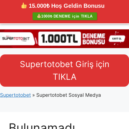
İçeriğe
15.000₺ Hoş Geldin Bonusu
atla
Menü
1000₺ DENEME için TIKLA
Supertotobet Giriş için
TIKLA
Supertotobet
»
Supertotobet Sosyal Medya
Bulunamadı