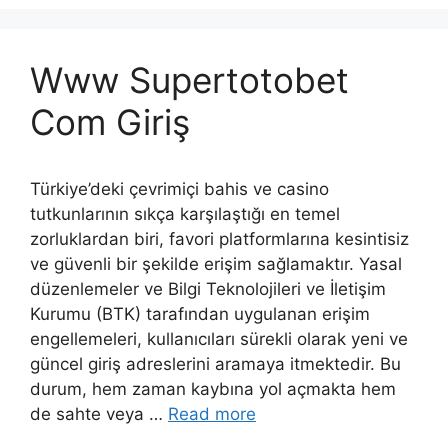
Www Supertotobet
Com Giriş
Türkiye’deki çevrimiçi bahis ve casino
tutkunlarının sıkça karşılaştığı en temel
zorluklardan biri, favori platformlarına kesintisiz
ve güvenli bir şekilde erişim sağlamaktır. Yasal
düzenlemeler ve Bilgi Teknolojileri ve İletişim
Kurumu (BTK) tarafından uygulanan erişim
engellemeleri, kullanıcıları sürekli olarak yeni ve
güncel giriş adreslerini aramaya itmektedir. Bu
durum, hem zaman kaybına yol açmakta hem
de sahte veya …
Read more