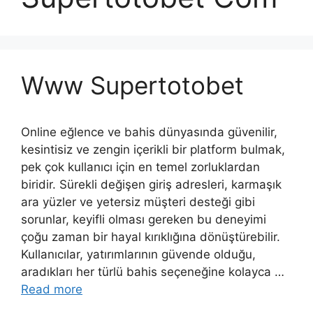
Www Supertotobet
Online eğlence ve bahis dünyasında güvenilir,
kesintisiz ve zengin içerikli bir platform bulmak,
pek çok kullanıcı için en temel zorluklardan
biridir. Sürekli değişen giriş adresleri, karmaşık
ara yüzler ve yetersiz müşteri desteği gibi
sorunlar, keyifli olması gereken bu deneyimi
çoğu zaman bir hayal kırıklığına dönüştürebilir.
Kullanıcılar, yatırımlarının güvende olduğu,
aradıkları her türlü bahis seçeneğine kolayca …
Read more